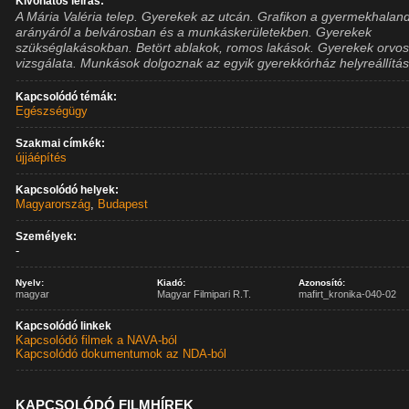
Kivonatos leírás:
A Mária Valéria telep. Gyerekek az utcán. Grafikon a gyermekhala
arányáról a belvárosban és a munkáskerületekben. Gyerekek
szükséglakásokban. Betört ablakok, romos lakások. Gyerekek orvos
vizsgálata. Munkások dolgoznak az egyik gyerekkórház helyreállítá
Kapcsolódó témák:
Egészségügy
Szakmai címkék:
újjáépítés
Kapcsolódó helyek:
Magyarország
,
Budapest
Személyek:
-
Nyelv:
Kiadó:
Azonosító:
magyar
Magyar Filmipari R.T.
mafirt_kronika-040-02
Kapcsolódó linkek
Kapcsolódó filmek a NAVA-ból
Kapcsolódó dokumentumok az NDA-ból
KAPCSOLÓDÓ FILMHÍREK