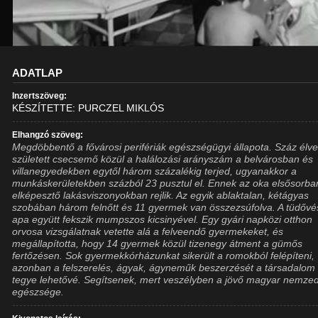
ADATLAP
Inzertszöveg:
KÉSZÍTETTE: PURCZEL MIKLÓS
Elhangzó szöveg:
Megdöbbentő a fővárosi perifériák egészségügyi állapota. Száz élv
született csecsemő közül a halálozási arányszám a belvárosban és
villanegyedekben egytől három százalékig terjed, ugyanakkor a
munkáskerületekben százból 23 pusztul el. Ennek az oka elsősorba
elképesztő lakásviszonyokban rejlik. Az egyik ablaktalan, kétágyas
szobában három felnőtt és 11 gyermek van összezsúfolva. A tüdőv
apa együtt fekszik mumpszos kicsinyével. Egy gyári napközi otthon
orvosa vizsgálatnak vetette alá a felveendő gyermekeket, és
megállapította, hogy 14 gyermek közül tizenegy átment a gümős
fertőzésen. Sok gyermekkórházunkat sikerült a romokból felépíteni,
azonban a felszerelés, ágyak, ágyneműk beszerzését a társadalom
tegye lehetővé. Segítsenek, mert veszélyben a jövő magyar nemze
egészsége.