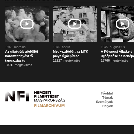
1948. március
1946. április
1945. augusztus
Az újjáépült gödöllői
Megkezdődött az MTK
A Fővárosi Állatkert
baromfitenyésztő
pálya újjáépítése
újjáépítése és benép
tangazdaság
12227
megtekintés
15766
megtekintés
10011
megtekintés
Főoldal
Témák
Személyek
Helyek