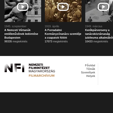
1945. szeptember
1919. április
1949. március
A Nemzeti Vértanúk
A Forradalmi
Kerékpárverseny a
emlékművének ledöntése
Kormányzótanács szemléje
tanácsköztársaság
Budapesten
a csapatok fölött
jubileuma alkalmábó
99335
megtekintés
17073
megtekintés
10433
megtekintés
Főoldal
Témák
Személyek
Helyek