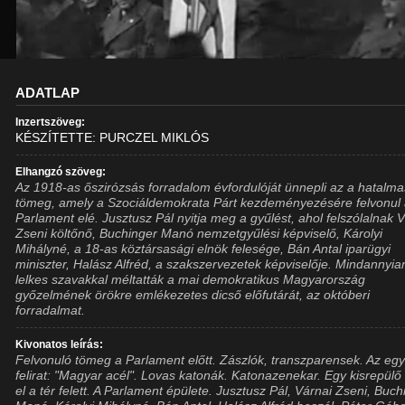
ADATLAP
Inzertszöveg:
KÉSZÍTETTE: PURCZEL MIKLÓS
Elhangzó szöveg:
Az 1918-as őszirózsás forradalom évfordulóját ünnepli az a hatalma
tömeg, amely a Szociáldemokrata Párt kezdeményezésére felvonul
Parlament elé. Jusztusz Pál nyitja meg a gyűlést, ahol felszólalnak 
Zseni költőnő, Buchinger Manó nemzetgyűlési képviselő, Károlyi
Mihályné, a 18-as köztársasági elnök felesége, Bán Antal iparügyi
miniszter, Halász Alfréd, a szakszervezetek képviselője. Mindannyia
lelkes szavakkal méltatták a mai demokratikus Magyarország
győzelmének örökre emlékezetes dicső előfutárát, az októberi
forradalmat.
Kivonatos leírás:
Felvonuló tömeg a Parlament előtt. Zászlók, transzparensek. Az egy
felirat: "Magyar acél". Lovas katonák. Katonazenekar. Egy kisrepülő
el a tér felett. A Parlament épülete. Jusztusz Pál, Várnai Zseni, Buch