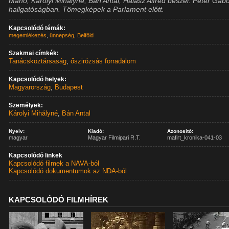
Manó, Károlyi Mihályné, Bán Antal, Halász Alfréd beszél. Péter Gáb
hallgatóságban. Tömegképek a Parlament előtt.
Kapcsolódó témák:
megemlékezés
,
ünnepség
,
Belföld
Szakmai címkék:
Tanácsköztársaság
,
őszirózsás forradalom
Kapcsolódó helyek:
Magyarország
,
Budapest
Személyek:
Károlyi Mihályné
,
Bán Antal
Nyelv:
Kiadó:
Azonosító:
magyar
Magyar Filmipari R.T.
mafirt_kronika-041-03
Kapcsolódó linkek
Kapcsolódó filmek a NAVA-ból
Kapcsolódó dokumentumok az NDA-ból
KAPCSOLÓDÓ FILMHÍREK