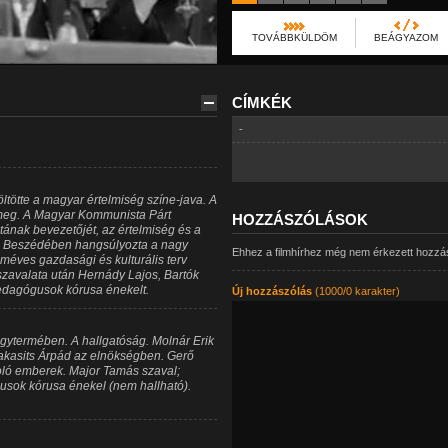
TOVÁBBKÜLDÖM
BEÁGYAZOM
CÍMKÉK
-
tötte a magyar értelmiség színe-java. A
a meg. A Magyar Kommunista Párt
HOZZÁSZÓLÁSOK
ának bevezetőjét, az értelmiség és a
. Beszédében hangsúlyozta a nagy
Ehhez a filmhírhez még nem érkezett hozzá
méves gazdasági és kulturális terv
szavalata után Hernády Lajos, Bartók
edagógusok kórusa énekelt.
Új hozzászólás
(1000/0 karakter)
gytermében. A hallgatóság. Molnár Erik
akasits Árpád az elnökségben. Gerő
oló emberek. Major Tamás szaval;
sok kórusa énekel (nem hallható).