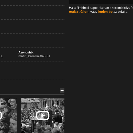
Ha a filmhírrel kapcsolatban szeretné közzé
regisztráljon
, vagy
lépjen be
az oldalra.
Azonosító:
T.
mafirt_kronika-046-01