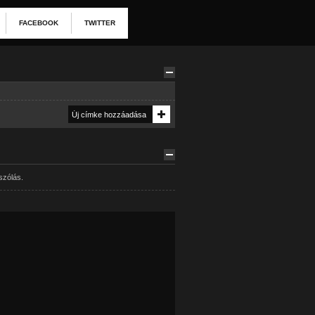
FACEBOOK
TWITTER
szólás.