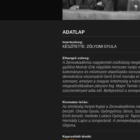
ADATLAP
Inzertszöveg:
KÉSZÍTETTE: ZÓLYOMI GYULA
Elhangzó szöveg:
A Zeneakadémia nagytermét zsúfolásig megtöl
gyűlést Molnár Erik népjóléti miniszter nyitj
tudományos és művészeti vitaelőadás-sorozat
demokrácia viszonyáról Gerő Ernő mondja el
szerepet, amelyet a magyar értelmiség a háro
megvalósításában játszani fog. Major Tamás 
szerzeményeit adta elő. Befejezésül a zenep
Kivonatos leírás:
Az elnökség helyet foglal a Zeneakadémia na
beszél. Ortutay Gyula, Gyöngyössy János, Sz
Ernő beszél, mellette Lukács György ül. Taps
Hernády Lajos a zongoránál. A zenepedagógu
Orgona.
Kapcsolódó témák: