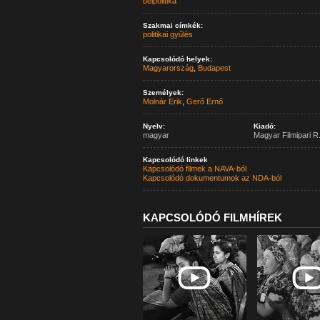
belpolitika
Szakmai címkék:
politikai gyűlés
Kapcsolódó helyek:
Magyarország
,
Budapest
Személyek:
Molnár Erik
,
Gerő Ernő
Nyelv:
Kiadó:
magyar
Magyar Filmipari R.
Kapcsolódó linkek
Kapcsolódó filmek a NAVA-ból
Kapcsolódó dokumentumok az NDA-ból
KAPCSOLÓDÓ FILMHÍREK