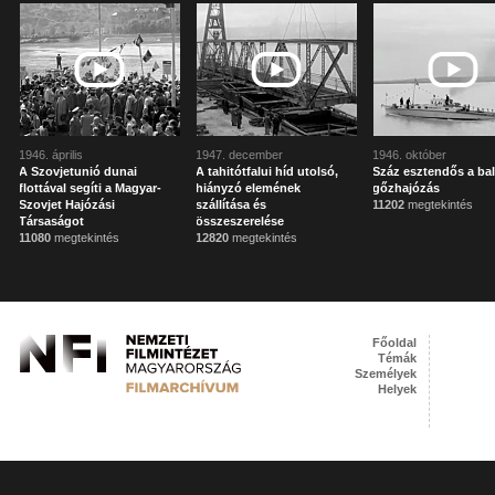
1946. április
1947. december
1946. október
A Szovjetunió dunai
A tahitótfalui híd utolsó,
Száz esztendős a bal
flottával segíti a Magyar-
hiányzó elemének
gőzhajózás
Szovjet Hajózási
szállítása és
11202
megtekintés
Társaságot
összeszerelése
11080
megtekintés
12820
megtekintés
Főoldal
Témák
Személyek
Helyek