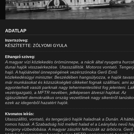
ADATLAP
Inzertszöveg:
KÉSZÍTETTE: ZÓLYOMI GYULA
Elhangzó szöveg:
A magyar vízi közlekedés örömünnepe, a nácik által nyugatra hurcol
dunai hajók visszaérkezése. Utasszállítók. Motoros vontató. Tenger
hajó. A hajóátvétel ünnepségének vezérszónoka Gerő Ernő
közlekedésügyi miniszter. Beszédében hangsúlyozza, e hajók tavas
már munkásokat és közszükségleti cikkeket fognak szállítani, ami a
agyonterhelt vasúti parknak nagy tehermentesítést fog jelenteni. La
vezérigazgató, a MFTR nevében, jelképesen átveszi hajókat. Az
újjászületett demokratikus ország vezetőinek nagy sikeréről tanúsk
ezek az idegenből hazatért hajók.
Kivonatos leírás:
Utasszállító, vontató, és tengerjáró hajók haladnak a Dunán. A hátt
romos házak. A Szabadság híd mellett halad el a Leányfalu nevű haj
horgony vízbedobása. A magyar zászlót felhúzzák az árbócra. Gerő