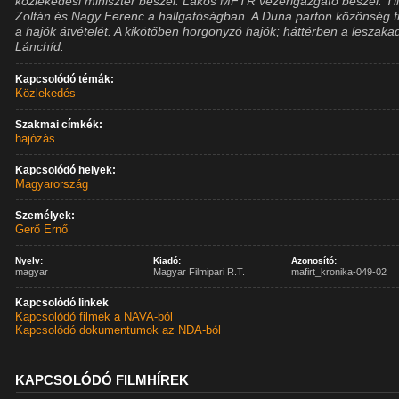
közlekedési miniszter beszél. Lakos MFTR vezérigazgató beszél. Ti
Zoltán és Nagy Ferenc a hallgatóságban. A Duna parton közönség fi
a hajók átvételét. A kikötőben horgonyzó hajók; háttérben a leszaka
Lánchíd.
Kapcsolódó témák:
Közlekedés
Szakmai címkék:
hajózás
Kapcsolódó helyek:
Magyarország
Személyek:
Gerő Ernő
Nyelv:
Kiadó:
Azonosító:
magyar
Magyar Filmipari R.T.
mafirt_kronika-049-02
Kapcsolódó linkek
Kapcsolódó filmek a NAVA-ból
Kapcsolódó dokumentumok az NDA-ból
KAPCSOLÓDÓ FILMHÍREK