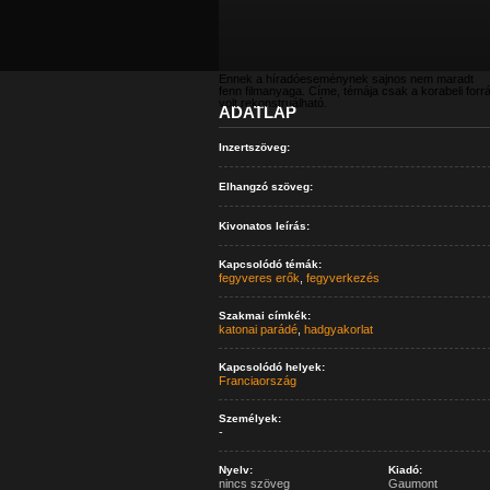
Ennek a híradóeseménynek sajnos nem maradt
fenn filmanyaga. Címe, témája csak a korabeli forr
volt rekonstruálható.
ADATLAP
Inzertszöveg:
Elhangzó szöveg:
Kivonatos leírás:
Kapcsolódó témák:
fegyveres erők
,
fegyverkezés
Szakmai címkék:
katonai parádé
,
hadgyakorlat
Kapcsolódó helyek:
Franciaország
Személyek:
-
Nyelv:
Kiadó:
nincs szöveg
Gaumont