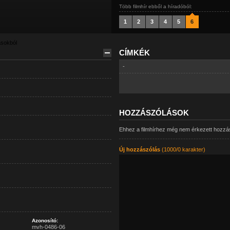
Több filmhír ebből a híradóból:
1
2
3
4
5
6
ásokból
CÍMKÉK
-
HOZZÁSZÓLÁSOK
Ehhez a filmhírhez még nem érkezett hozzá
Új hozzászólás
(1000/0 karakter)
Azonosító:
mvh-0486-06