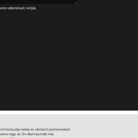
tenni véleményét, kérjük,
Linkek
Impresszum
NAVA
Adatkezelés
vül közösségi média és elemező partnereinkkel
MNFA
Felhasználói jogok
mukra vagy az Ön által használt más
Kapcsolat