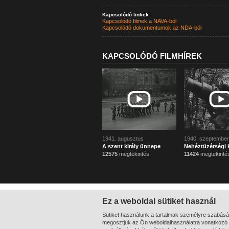
Kapcsolódó linkek
Kapcsolódó filmek a NAVA-ból
Kapcsolódó dokumentumok az NDA-ból
KAPCSOLÓDÓ FILMHÍREK
1941. augusztus
1940. szeptember
A szent király ünnepe
Nehéztüzérségi 
12575
megtekintés
11424
megtekinté
Ez a weboldal sütiket használ
Sütiket használunk a tartalmak személyre szabásá
megosztjuk az Ön weboldalhasználatra vonatkozó a