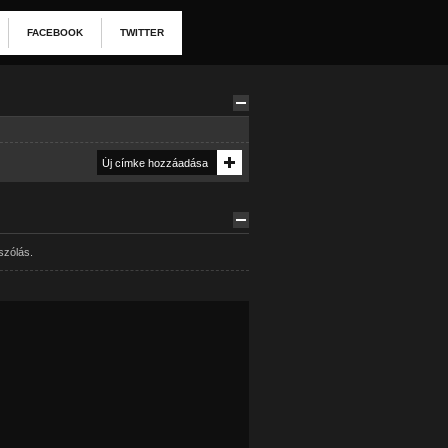
FACEBOOK
TWITTER
szólás.