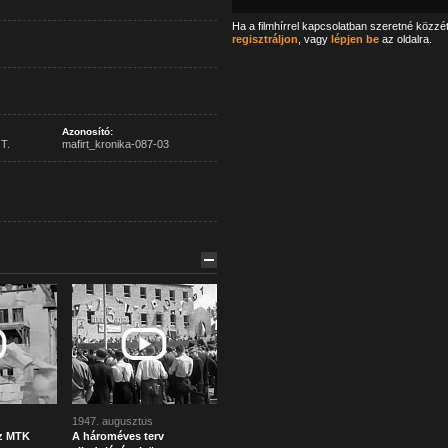
Ha a filmhírrel kapcsolatban szeretné közzé
regisztráljon
, vagy
lépjen be
az oldalra.
Azonosító:
T.
mafirt_kronika-087-03
1947. augusztus
z MTK
A hároméves terv