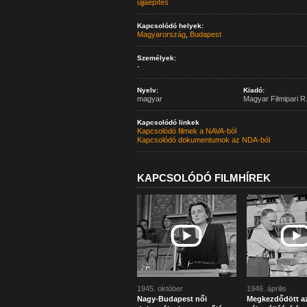
újjáépítés
Kapcsolódó helyek:
Magyarország
,
Budapest
Személyek:
-
Nyelv:
Kiadó:
magyar
Magyar Filmipari R.
Kapcsolódó linkek
Kapcsolódó filmek a NAVA-ból
Kapcsolódó dokumentumok az NDA-ból
KAPCSOLÓDÓ FILMHÍREK
1945. október
1946. április
Nagy-Budapest női
Megkezdődött a