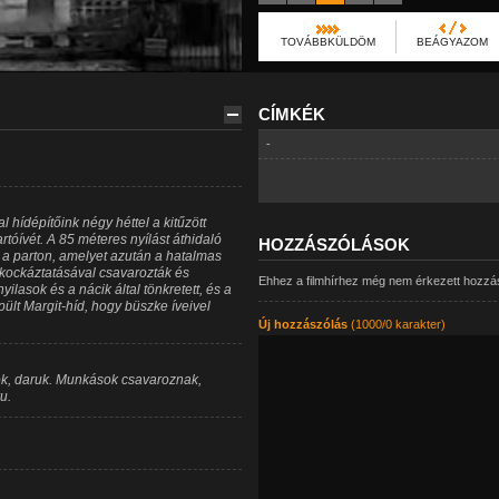
TOVÁBBKÜLDÖM
BEÁGYAZOM
CÍMKÉK
-
 hídépítőink négy héttel a kitűzött
artóívét. A 85 méteres nyílást áthidaló
HOZZÁSZÓLÁSOK
 a parton, amelyet azután a hatalmas
k kockáztatásával csavarozták és
Ehhez a filmhírhez még nem érkezett hozzá
ilasok és a nácik által tönkretett, és a
lt Margit-híd, hogy büszke íveivel
Új hozzászólás
(1000/0 karakter)
nyok, daruk. Munkások csavaroznak,
u.