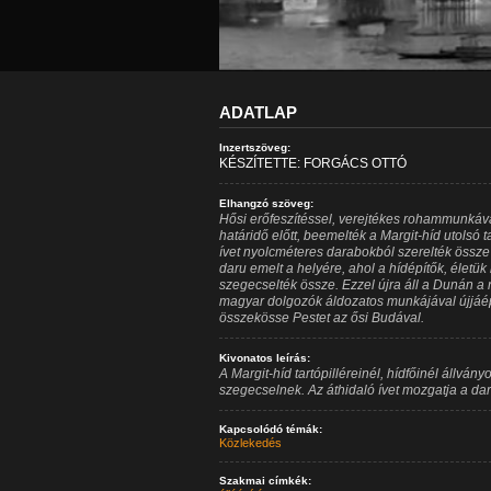
ADATLAP
Inzertszöveg:
KÉSZÍTETTE: FORGÁCS OTTÓ
Elhangzó szöveg:
Hősi erőfeszítéssel, verejtékes rohammunkával
határidő előtt, beemelték a Margit-híd utolsó t
ívet nyolcméteres darabokból szerelték össze
daru emelt a helyére, ahol a hídépítők, életü
szegecselték össze. Ezzel újra áll a Dunán a ny
magyar dolgozók áldozatos munkájával újjáépü
összekösse Pestet az ősi Budával.
Kivonatos leírás:
A Margit-híd tartópilléreinél, hídfőinél állvá
szegecselnek. Az áthidaló ívet mozgatja a dar
Kapcsolódó témák:
Közlekedés
Szakmai címkék: