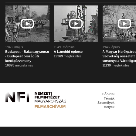
1948. május
1949. március
1946. április
Budapest - Balassagyarmat
A Lánchíd építése
A Magyar Kerékpáro
- Budapest országúti
19369
megtekintés
Szövetség összetett
kerékpárverseny
versenye a Városlige
10878
megtekintés
11139
megtekintés
Főoldal
Témák
Személyek
Helyek