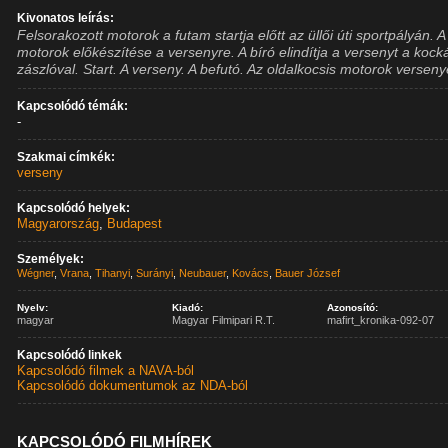
Kivonatos leírás:
Felsorakozott motorok a futam startja előtt az üllői úti sportpályán. A
motorok előkészítése a versenyre. A bíró elindítja a versenyt a kock
zászlóval. Start. A verseny. A befutó. Az oldalkocsis motorok verseny
Kapcsolódó témák:
-
Szakmai címkék:
verseny
Kapcsolódó helyek:
Magyarország
,
Budapest
Személyek:
Wégner
,
Vrana
,
Tihanyi
,
Surányi
,
Neubauer
,
Kovács
,
Bauer József
Nyelv:
Kiadó:
Azonosító:
magyar
Magyar Filmipari R.T.
mafirt_kronika-092-07
Kapcsolódó linkek
Kapcsolódó filmek a NAVA-ból
Kapcsolódó dokumentumok az NDA-ból
KAPCSOLÓDÓ FILMHÍREK