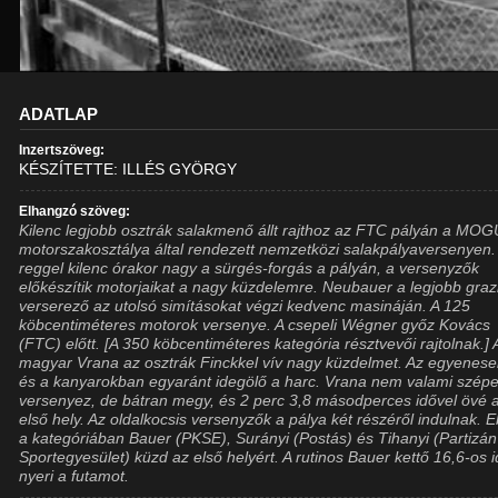
ADATLAP
Inzertszöveg:
KÉSZÍTETTE: ILLÉS GYÖRGY
Elhangzó szöveg:
Kilenc legjobb osztrák salakmenő állt rajthoz az FTC pályán a MO
motorszakosztálya által rendezett nemzetközi salakpályaversenyen
reggel kilenc órakor nagy a sürgés-forgás a pályán, a versenyzők
előkészítik motorjaikat a nagy küzdelemre. Neubauer a legjobb graz
verserező az utolsó simításokat végzi kedvenc masináján. A 125
köbcentiméteres motorok versenye. A csepeli Wégner győz Kovács
(FTC) előtt. [A 350 köbcentiméteres kategória résztvevői rajtolnak.] 
magyar Vrana az osztrák Finckkel vív nagy küzdelmet. Az egyenes
és a kanyarokban egyaránt idegölő a harc. Vrana nem valami szép
versenyez, de bátran megy, és 2 perc 3,8 másodperces idővel övé 
első hely. Az oldalkocsis versenyzők a pálya két részéről indulnak. 
a kategóriában Bauer (PKSE), Surányi (Postás) és Tihanyi (Partizán
Sportegyesület) küzd az első helyért. A rutinos Bauer kettő 16,6-os 
nyeri a futamot.