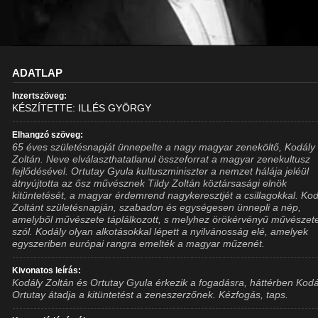
ADATLAP
Inzertszöveg:
KÉSZÍTETTE: ILLÉS GYÖRGY
Elhangzó szöveg:
65 éves születésnapját ünnepelte a nagy magyar zeneköltő, Kodály
Zoltán. Neve elválaszthatatlanul összeforrat a magyar zenekultusz
fejlődésével. Ortutay Gyula kultuszminiszter a nemzet hálája jeléül
átnyújtotta az ősz művésznek Tildy Zoltán köztársasági elnök
kitüntetését, a magyar érdemrend nagykeresztjét a csillagokkal. Ko
Zoltánt születésnapján, szabadon és egységesen ünnepli a nép,
amelyből művészete táplálkozott, s melyhez örökérvényű művészet
szól. Kodály olyan alkotásokkal lépett a nyilvánosság elé, amelyek
egyszeriben európai rangra emelték a magyar műzenét.
Kivonatos leírás:
Kodály Zoltán és Ortutay Gyula érkezik a fogadásra, háttérben Kodá
Ortutay átadja a kitüntetést a zeneszerzőnek. Kézfogás, taps.