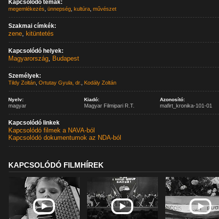
Kapcsolódó témák:
megemlékezés
,
ünnepség
,
kultúra
,
művészet
Szakmai címkék:
zene
,
kitüntetés
Kapcsolódó helyek:
Magyarország
,
Budapest
Személyek:
Tildy Zoltán
,
Ortutay Gyula, dr.
,
Kodály Zoltán
Nyelv:
Kiadó:
Azonosító:
magyar
Magyar Filmipari R.T.
mafirt_kronika-101-01
Kapcsolódó linkek
Kapcsolódó filmek a NAVA-ból
Kapcsolódó dokumentumok az NDA-ból
KAPCSOLÓDÓ FILMHÍREK