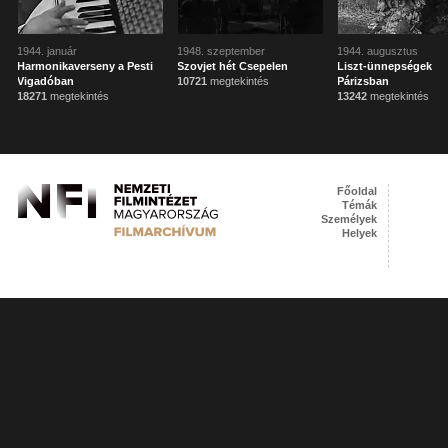
1944. január
1948. szeptember
1944. augusztus
Harmonikaverseny a Pesti
Szovjet hét Csepelen
Liszt-ünnepségek
Vigadóban
10721
megtekintés
Párizsban
18271
megtekintés
13242
megtekintés
Főoldal
Témák
Személyek
Helyek