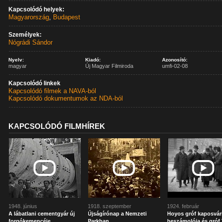
Kapcsolódó helyek:
Magyarország
,
Budapest
Személyek:
Nógrádi Sándor
Nyelv:
Kiadó:
Azonosító:
magyar
Új Magyar Filmiroda
umfi-02-08
Kapcsolódó linkek
Kapcsolódó filmek a NAVA-ból
Kapcsolódó dokumentumok az NDA-ból
KAPCSOLÓDÓ FILMHÍREK
1948. június
1918. szeptember
1924. február
A lábatlani cementgyár új
Újságírónap a Nemzeti
Hoyos gróf kaposvár
forgókemencéje
Parkban
beszámolója és gróf 