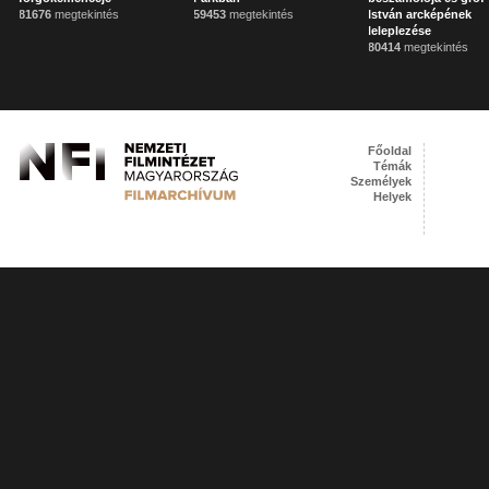
81676
megtekintés
59453
megtekintés
István arcképének
leleplezése
80414
megtekintés
Főoldal
Témák
Személyek
Helyek