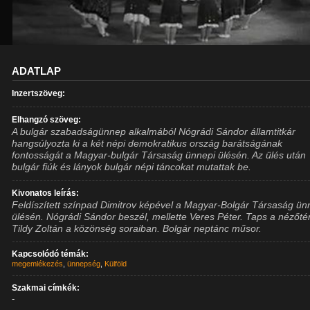
ADATLAP
Inzertszöveg:
Elhangzó szöveg:
A bulgár szabadságünnep alkalmából Nógrádi Sándor államtitkár
hangsúlyozta ki a két népi demokratikus ország barátságának
fontosságát a Magyar-bulgár Társaság ünnepi ülésén. Az ülés után
bulgár fiúk és lányok bulgár népi táncokat mutattak be.
Kivonatos leírás:
Feldíszített színpad Dimitrov képével a Magyar-Bolgár Társaság ün
ülésén. Nógrádi Sándor beszél, mellette Veres Péter. Taps a nézőtér
Tildy Zoltán a közönség soraiban. Bolgár neptánc műsor.
Kapcsolódó témák:
megemlékezés
,
ünnepség
,
Külföld
Szakmai címkék:
-