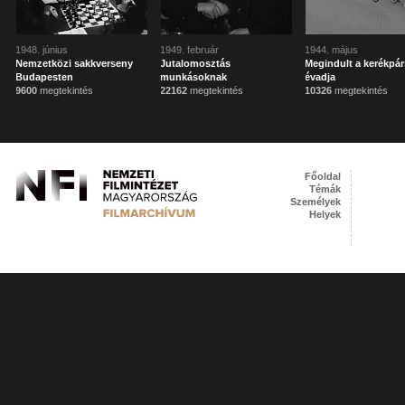
1948. június
1949. február
1944. május
Nemzetközi sakkverseny
Jutalomosztás
Megindult a kerékpár
Budapesten
munkásoknak
évadja
9600
megtekintés
22162
megtekintés
10326
megtekintés
Főoldal
Témák
Személyek
Helyek