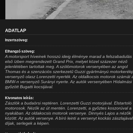
ADATLAP
Inzertszöveg:
Elhangzó szöveg:
A motorsport híveinek hosszú ideig élménye marad a felszabadulás
első ízben megrendezett Grand Prix, melyet közel százezer néző
jelenlétében tartottak meg. A szólómotorok versenyében az angol
Thomas és a szenzációs szerkezetű Guzzi gyártmányú motorkerék
versenyző olasz Lorenzetti nyerték. Az oldalkocsis motorok számát 
BMW-n versenyző Surányi nyerte. Az autók versenyében Hídalmási
győzött Bugatti kocsijával.
Kivonatos leírás:
Zászlók a budaörsi reptéren. Lorenzetti Guzzi motorjával. Elstartoló
motorosok. Nézők az út mentén. Lorenzetti, a győztes koszorúval a
nyakában. Az oldakocsis motorok versenye. Dinnyés Lajos a nézők
között. Az autók versenye. A bíró leinti a versenyt kockás zászlajával
díjak, serlegek a képen.