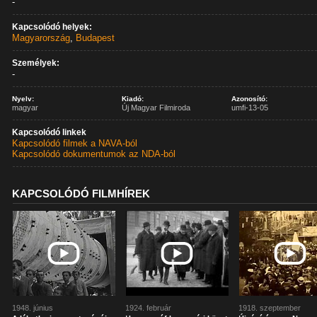
-
Kapcsolódó helyek:
Magyarország
,
Budapest
Személyek:
-
Nyelv:
Kiadó:
Azonosító:
magyar
Új Magyar Filmiroda
umfi-13-05
Kapcsolódó linkek
Kapcsolódó filmek a NAVA-ból
Kapcsolódó dokumentumok az NDA-ból
KAPCSOLÓDÓ FILMHÍREK
1948. június
1924. február
1918. szeptember