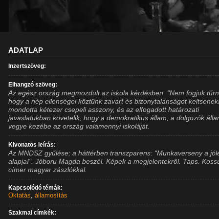
ADATLAP
Inzertszöveg:
Elhangzó szöveg:
Az egész ország megmozdult az iskola kérdésben. "Nem fogjuk tűrn
hogy a nép ellenségei köztünk zavart és bizonytalanságot keltsenek!
mondotta kétezer csepeli asszony, és az elfogadott határozati
javaslatukban követelik, hogy a demokratikus állam, a dolgozók áll
vegye kezébe az ország valamennyi iskoláját.
Kivonatos leírás:
Az MNDSZ gyűlése; a háttérben transzparens: "Munkaverseny a jól
alapja!". Jóboru Magda beszél. Képek a megjelentekről. Taps. Koss
címer magyar zászlókkal.
Kapcsolódó témák:
Oktatás
,
államosítás
Szakmai címkék: