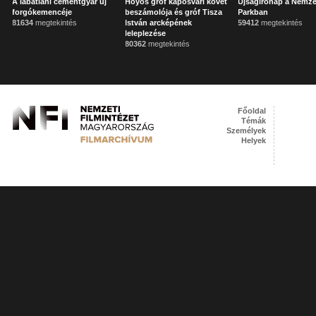
A lábatlani cementgyár új
Hoyos gróf kaposvári követ
Újságírónap a Nemze
forgókemencéje
beszámolója és gróf Tisza
Parkban
81634
megtekintés
István arcképének
59412
megtekintés
leleplezése
80362
megtekintés
Főoldal
Témák
Személyek
Helyek