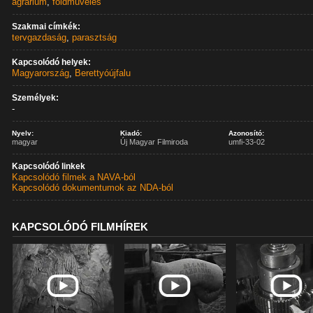
agrárium
,
földművelés
Szakmai címkék:
tervgazdaság
,
parasztság
Kapcsolódó helyek:
Magyarország
,
Berettyóújfalu
Személyek:
-
Nyelv:
Kiadó:
Azonosító:
magyar
Új Magyar Filmiroda
umfi-33-02
Kapcsolódó linkek
Kapcsolódó filmek a NAVA-ból
Kapcsolódó dokumentumok az NDA-ból
KAPCSOLÓDÓ FILMHÍREK