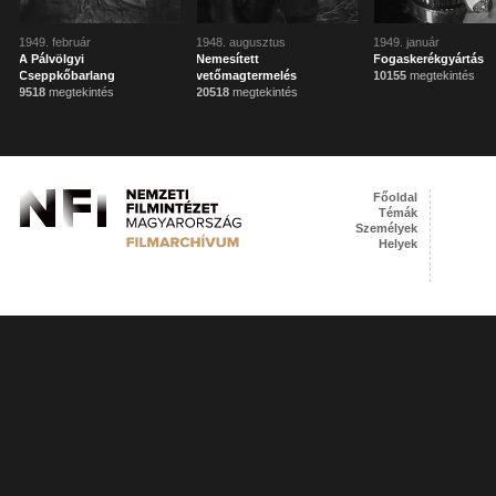
1949. február
1948. augusztus
1949. január
A Pálvölgyi
Nemesített
Fogaskerékgyártás
Cseppkőbarlang
vetőmagtermelés
10155
megtekintés
9518
megtekintés
20518
megtekintés
Főoldal
Témák
Személyek
Helyek