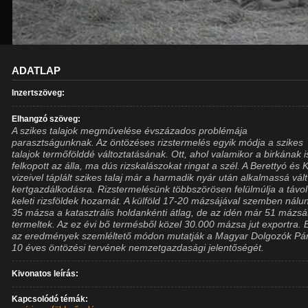
ADATLAP
Inzertszöveg:
Elhangzó szöveg:
A szikes talajok megművelése évszázados problémája
parasztságunknak. Az öntözéses rizstermelés egyik módja a szikes
talajok termőfölddé változtatásának. Ott, ahol valamikor a birkának i
felkopott az álla, ma dús rizskalászokat ringat a szél. A Berettyó és 
vizeivel táplált szikes talaj már a harmadik nyár után alkalmassá vált
kertgazdálkodásra. Rizstermelésünk többszörösen felülmúlja a távol
keleti rizsföldek hozamát. A külföld 17-20 mázsájával szemben nálu
35 mázsa a katasztrális holdankénti átlag, de az idén már 51 mázsát
termeltek. Az ez évi bő termésből közel 30.000 mázsa jut exportra. 
az eredmények szemléltető módon mutatják a Magyar Dolgozók Pár
10 éves öntözési tervének nemzetgazdasági jelentőségét.
Kivonatos leírás:
Kapcsolódó témák: