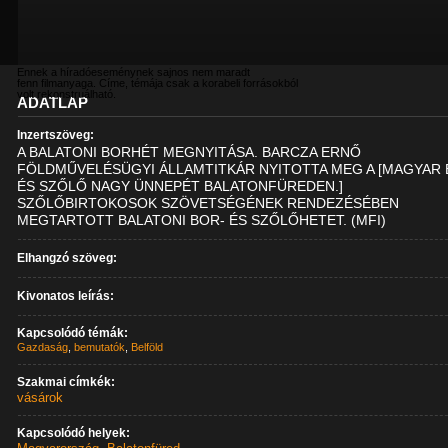
Ennek a híradóeseménynek sajnos nem maradt
fenn filmanyaga. Címe, témája csak a korabeli forrásokból
volt rekonstruálható.
ADATLAP
Inzertszöveg:
A BALATONI BORHÉT MEGNYITÁSA. BARCZA ERNŐ
FÖLDMŰVELÉSÜGYI ÁLLAMTITKÁR NYITOTTA MEG A [MAGYAR
ÉS SZŐLŐ NAGY ÜNNEPÉT BALATONFÜREDEN.]
SZŐLŐBIRTOKOSOK SZÖVETSÉGÉNEK RENDEZÉSÉBEN
MEGTARTOTT BALATONI BOR- ÉS SZŐLŐHETET. (MFI)
Elhangzó szöveg:
Kivonatos leírás:
Kapcsolódó témák:
Gazdaság
,
bemutatók
,
Belföld
Szakmai címkék:
vásárok
Kapcsolódó helyek: