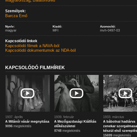
Magyarország
,
Balatonfüred
Személyek:
Barcza Ernő
Nyelv:
Kiadó:
Azonosító:
magyar
MFI
mvh-0497-03
Kapcsolódó linkek
Kapcsolódó filmek a NAVA-ból
Kapcsolódó dokumentumok az NDA-ból
KAPCSOLÓDÓ FILMHÍREK
1937. április
1939. február
1933. március
A Milánói vásár megnyitása
A Mezőgazdasági Kiállítás
A bábolnai hadiárva
9096
megtekintés
előkészületei
zenekar szorgalmas
8748
megtekintés
készül első szereplé
15699
megtekintés