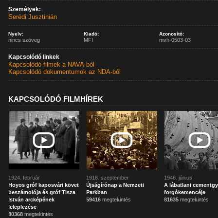
Személyek:
Serédi Jusztinián
Nyelv:
Kiadó:
Azonosító:
nincs szöveg
MFI
mvh-0503-03
Kapcsolódó linkek
Kapcsolódó filmek a NAVA-ból
Kapcsolódó dokumentumok az NDA-ból
KAPCSOLÓDÓ FILMHÍREK
1924. február
1918. szeptember
1948. június
Hoyos gróf kaposvári követ
Újságírónap a Nemzeti
A lábatlani cementgy
beszámolója és gróf Tisza
Parkban
forgókemencéje
István arcképének
59416
megtekintés
81635
megtekintés
leleplezése
80368
megtekintés