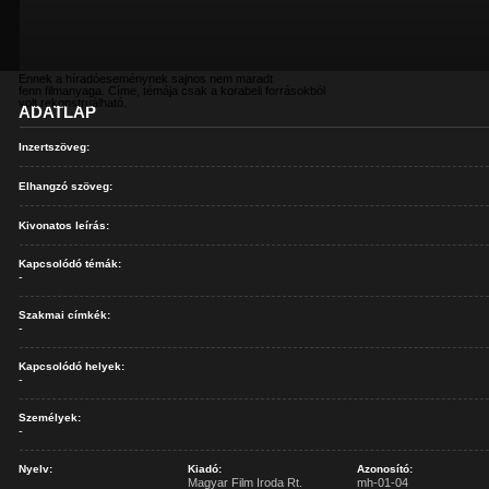
Ennek a híradóeseménynek sajnos nem maradt
fenn filmanyaga. Címe, témája csak a korabeli forrásokból
volt rekonstruálható.
ADATLAP
Inzertszöveg:
Elhangzó szöveg:
Kivonatos leírás:
Kapcsolódó témák:
-
Szakmai címkék:
-
Kapcsolódó helyek:
-
Személyek:
-
Nyelv:
Kiadó:
Azonosító:
Magyar Film Iroda Rt.
mh-01-04