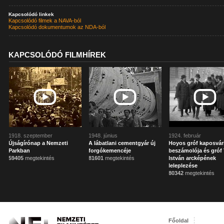
Kapcsolódó linkek
Kapcsolódó filmek a NAVA-ból
Kapcsolódó dokumentumok az NDA-ból
KAPCSOLÓDÓ FILMHÍREK
1918. szeptember
1948. június
1924. február
Újságírónap a Nemzeti
A lábatlani cementgyár új
Hoyos gróf kaposvár
Parkban
forgókemencéje
beszámolója és gróf 
59405
megtekintés
81601
megtekintés
István arcképének
leleplezése
80342
megtekintés
Főoldal