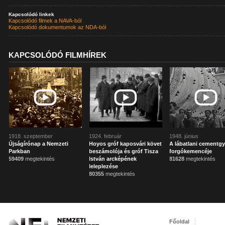
Kapcsolódó linkek
Kapcsolódó filmek a NAVA-ból
Kapcsolódó dokumentumok az NDA-ból
KAPCSOLÓDÓ FILMHÍREK
1918. szeptember
1924. február
1948. június
Újságírónap a Nemzeti
Hoyos gróf kaposvári követ
A lábatlani cementgy
Parkban
beszámolója és gróf Tisza
forgókemencéje
59409
megtekintés
István arcképének
81628
megtekintés
leleplezése
80355
megtekintés
Főoldal