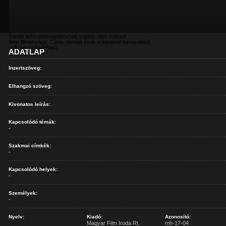
Ennek a híradóeseménynek sajnos nem maradt
fenn filmanyaga. Címe, témája csak a korabeli forrásokból
volt rekonstruálható.
ADATLAP
Inzertszöveg:
Elhangzó szöveg:
Kivonatos leírás:
Kapcsolódó témák:
-
Szakmai címkék:
-
Kapcsolódó helyek:
-
Személyek:
-
Nyelv:
Kiadó:
Azonosító:
Magyar Film Iroda Rt.
mh-17-04