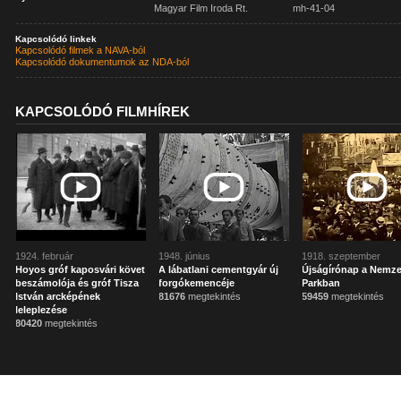
Magyar Film Iroda Rt.
mh-41-04
Kapcsolódó linkek
Kapcsolódó filmek a NAVA-ból
Kapcsolódó dokumentumok az NDA-ból
KAPCSOLÓDÓ FILMHÍREK
1924. február
1948. június
1918. szeptember
Hoyos gróf kaposvári követ
A lábatlani cementgyár új
Újságírónap a Nemze
beszámolója és gróf Tisza
forgókemencéje
Parkban
István arcképének
81676
megtekintés
59459
megtekintés
leleplezése
80420
megtekintés