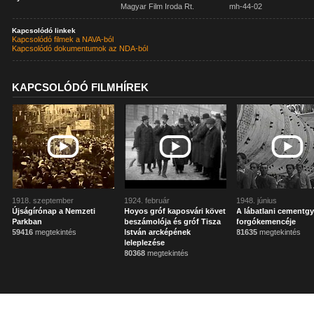
Magyar Film Iroda Rt.
mh-44-02
Kapcsolódó linkek
Kapcsolódó filmek a NAVA-ból
Kapcsolódó dokumentumok az NDA-ból
KAPCSOLÓDÓ FILMHÍREK
1918. szeptember
1924. február
1948. június
Újságírónap a Nemzeti
Hoyos gróf kaposvári követ
A lábatlani cementgy
Parkban
beszámolója és gróf Tisza
forgókemencéje
59416
megtekintés
István arcképének
81635
megtekintés
leleplezése
80368
megtekintés