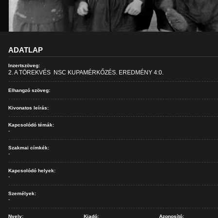
ADATLAP
Inzertszöveg:
2. A TÖREKVÉS  NSC KUPAMÉRKŐZÉS. EREDMÉNY 4:0.
Elhangzó szöveg:
Kivonatos leírás:
Kapcsolódó témák:
-
Szakmai címkék:
-
Kapcsolódó helyek:
-
Személyek:
-
Nyelv:
Kiadó:
Azonosító: