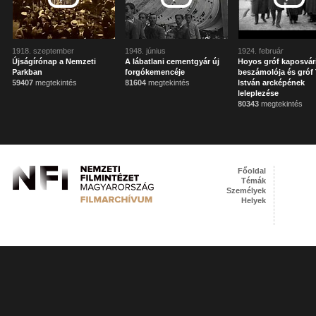
1918. szeptember
1948. június
1924. február
Újságírónap a Nemzeti
A lábatlani cementgyár új
Hoyos gróf kaposvár
Parkban
forgókemencéje
beszámolója és gróf 
59407
megtekintés
81604
megtekintés
István arcképének
leleplezése
80343
megtekintés
Főoldal
Témák
Személyek
Helyek