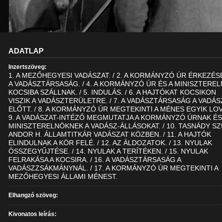
ADATLAP
Inzertszöveg:
1. A MEZŐHEGYESI VADÁSZAT. / 2. A KORMÁNYZÓ ÚR ÉRKEZÉSE.
A VADÁSZTÁRSASÁG. / 4. A KORMÁNYZÓ ÚR ÉS A MINISZTERE
KOCSIBA SZÁLLNAK. / 5. INDULÁS. / 6. A HAJTÓKAT KOCSIKON
VISZIK A VADÁSZTERÜLETRE. / 7. A VADÁSZTÁRSASÁG A VADÁ
ELŐTT. / 8. A KORMÁNYZÓ ÚR MEGTEKINTI A MÉNES EGYIK LOVÁ
9. A VADÁSZAT-INTÉZŐ MEGMUTATJA A KORMÁNYZÓ ÚRNAK ÉS
MINISZTERELNÖKNEK A VADÁSZ-ÁLLÁSOKAT. / 10. TASNÁDY S
ANDOR H. ÁLLAMTITKÁR VADÁSZAT KÖZBEN. / 11. A HAJTÓK
ELINDULNAK A KÖR FELÉ. / 12. AZ ÁLDOZATOK. / 13. NYULAK
ÖSSZEGYŰJTÉSE. / 14. NYULAK A TERÍTÉKEN. / 15. NYULAK
FELRAKÁSA A KOCSIRA. / 16. A VADÁSZTÁRSASÁG A
VADÁSZZSÁKMÁNYNÁL. / 17. A KORMÁNYZÓ ÚR MEGTEKINTI A
MEZŐHEGYESI ÁLLAMI MÉNEST.
Elhangzó szöveg:
Kivonatos leírás: