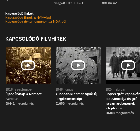
Magyar Film Iroda Rt.
mh-60-02
Kapcsolódó linkek
Kapcsolódó filmek a NAVA-ból
Kapcsolódó dokumentumok az NDA-ból
KAPCSOLÓDÓ FILMHÍREK
1918. szeptember
1948. június
1924. február
Újságírónap a Nemzeti
A lábatlani cementgyár új
Hoyos gróf kaposvár
Parkban
forgókemencéje
beszámolója és gróf 
59441
megtekintés
81658
megtekintés
István arcképének
leleplezése
80388
megtekintés