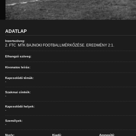
ADATLAP
Inzertszöveg:
2. FTC  MTK BAJNOKI FOOTBALLMÉRKŐZÉSE. EREDMÉNY 2:1.
Elhangzó szöveg:
Kivonatos leírás:
Kapcsolódó témák:
-
Szakmai címkék:
-
Kapcsolódó helyek:
-
Személyek:
-
Nyelv:
Kiadó:
Azonosító: