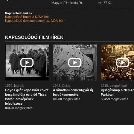
Magyar Film Iroda Rt.
mh-77-01
Kapcsolódó linkek
Kapcsolódó filmek a NAVA-ból
Kapcsolódó dokumentumok az NDA-ból
KAPCSOLÓDÓ FILMHÍREK
1924. február
1948. június
1918. szeptember
Hoyos gróf kaposvári követ
A lábatlani cementgyár új
Újságírónap a Nemze
beszámolója és gróf Tisza
forgókemencéje
Parkban
István arcképének
81680
megtekintés
59459
megtekintés
leleplezése
80420
megtekintés