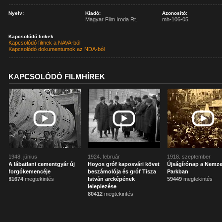
Nyelv:
Kiadó:
Azonosító:
Magyar Film Iroda Rt.
mh-106-05
Kapcsolódó linkek
Kapcsolódó filmek a NAVA-ból
Kapcsolódó dokumentumok az NDA-ból
KAPCSOLÓDÓ FILMHÍREK
1948. június
1924. február
1918. szeptember
A lábatlani cementgyár új
Hoyos gróf kaposvári követ
Újságírónap a Nemze
forgókemencéje
beszámolója és gróf Tisza
Parkban
81674
megtekintés
István arcképének
59449
megtekintés
leleplezése
80412
megtekintés