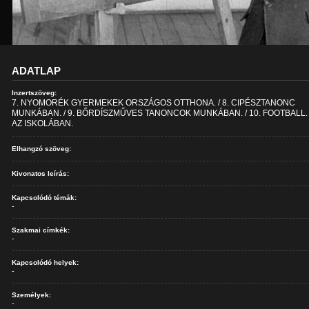
ADATLAP
Inzertszöveg:
7. NYOMORÉK GYERMEKEK ORSZÁGOS OTTHONA. / 8. CIPÉSZTANONC
MUNKÁBAN. / 9. BŐRDÍSZMŰVES TANONCOK MUNKÁBAN. / 10. FOOTBALL. /
AZ ISKOLÁBAN.
Elhangzó szöveg:
Kivonatos leírás:
Kapcsolódó témák:
-
Szakmai címkék:
-
Kapcsolódó helyek:
-
Személyek:
-