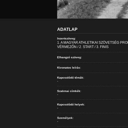
ADATLAP
Inzertszöveg:
1. A MAGYAR ATHLETIKAI SZÖVETSÉG P
VÉRMEZŐN / 2. START / 3. FINIS
Elhangzó szöveg:
Kivonatos leírás:
Kapcsolódó témák:
-
Szakmai címkék:
-
Kapcsolódó helyek:
-
Személyek:
-