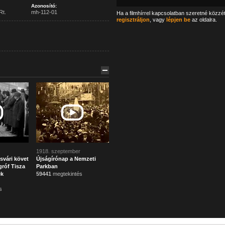
Azonosító:
Rt.
mh-112-01
Ha a filmhírrel kapcsolatban szeretné közzé
regisztráljon
, vagy
lépjen be
az oldalra.
1918. szeptember
svári követ
Újságírónap a Nemzeti
róf Tisza
Parkban
ek
59441
megtekintés
s