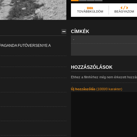
TOVÁBBKÜLDÖM
BEÁGYAZOM
CÍMKÉK
-
ROPAGANDA FUTÓVERSENYE A
HOZZÁSZÓLÁSOK
Ehhez a filmhírhez még nem érkezett hozzá
Új hozzászólás
(1000/0 karakter)