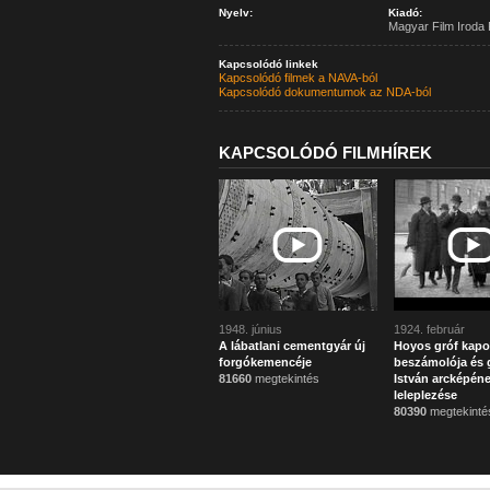
Nyelv:
Kiadó:
Magyar Film Iroda 
Kapcsolódó linkek
Kapcsolódó filmek a NAVA-ból
Kapcsolódó dokumentumok az NDA-ból
KAPCSOLÓDÓ FILMHÍREK
1948. június
1924. február
A lábatlani cementgyár új
Hoyos gróf kapo
forgókemencéje
beszámolója és g
81660
megtekintés
István arcképén
leleplezése
80390
megtekinté