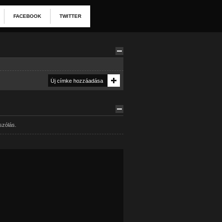
FACEBOOK
TWITTER
szólás.