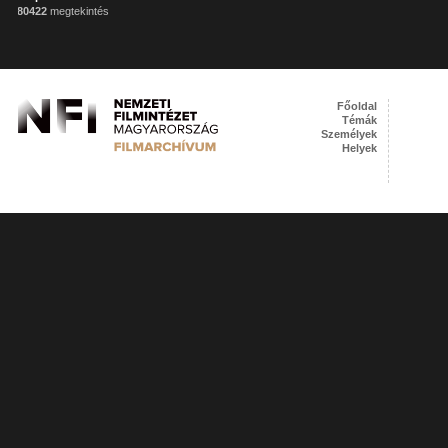
80422
megtekintés
Főoldal
Témák
Személyek
Helyek