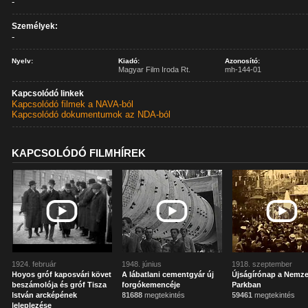
-
Személyek:
-
Nyelv:
Kiadó:
Azonosító:
Magyar Film Iroda Rt.
mh-144-01
Kapcsolódó linkek
Kapcsolódó filmek a NAVA-ból
Kapcsolódó dokumentumok az NDA-ból
KAPCSOLÓDÓ FILMHÍREK
1924. február
1948. június
1918. szeptember
Hoyos gróf kaposvári követ
A lábatlani cementgyár új
Újságírónap a Nemze
beszámolója és gróf Tisza
forgókemencéje
Parkban
István arcképének
81688
megtekintés
59461
megtekintés
leleplezése