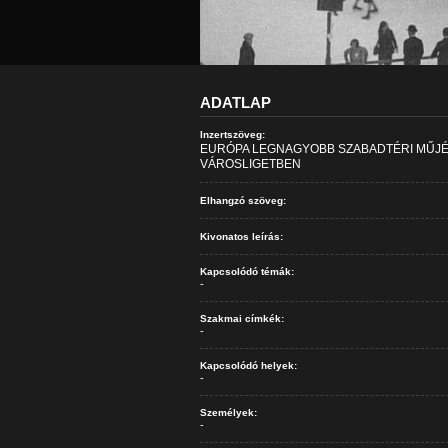
ADATLAP
Inzertszöveg:
EURÓPA LEGNAGYOBB SZABADTÉRI MŰJÉG
VÁROSLIGETBEN
Elhangzó szöveg:
Kivonatos leírás:
Kapcsolódó témák:
-
Szakmai címkék:
-
Kapcsolódó helyek:
-
Személyek:
-