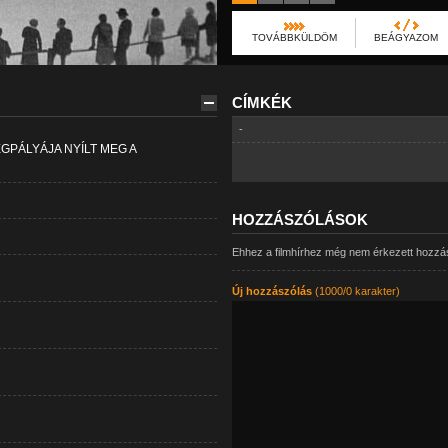
TOVÁBBKÜLDÖM
BEÁGYAZOM
CÍMKÉK
-
PÁLYÁJA NYÍLT MEG A
HOZZÁSZÓLÁSOK
Ehhez a filmhírhez még nem érkezett hozzá
Új hozzászólás
(1000/0 karakter)