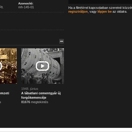
Azonosító:
Rt.
mh-145-01
Ha a filmhírrel kapcsolatban szeretné közzé
regisztráljon
, vagy
lépjen be
az oldalra.
1948. június
emzeti
A lábatlani cementgyár új
forgókemencéje
s
81676
megtekintés