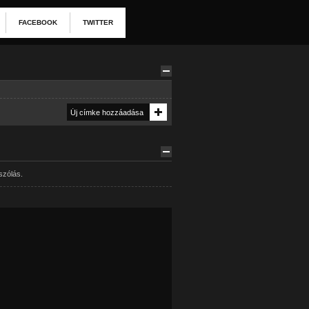
FACEBOOK
TWITTER
szólás.