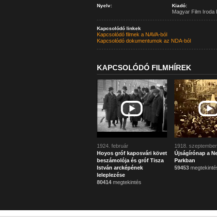
Nyelv:
Kiadó:
Magyar Film Iroda 
Kapcsolódó linkek
Kapcsolódó filmek a NAVA-ból
Kapcsolódó dokumentumok az NDA-ból
KAPCSOLÓDÓ FILMHÍREK
1924. február
1918. szeptember
Hoyos gróf kaposvári követ
Újságírónap a N
beszámolója és gróf Tisza
Parkban
István arcképének
59453
megtekinté
leleplezése
80414
megtekintés