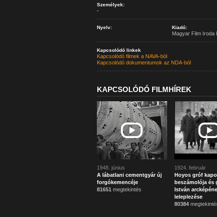
Személyek:
-
Nyelv:
Kiadó:
Magyar Film Iroda 
Kapcsolódó linkek
Kapcsolódó filmek a NAVA-ból
Kapcsolódó dokumentumok az NDA-ból
KAPCSOLÓDÓ FILMHÍREK
1948. június
1924. február
A lábatlani cementgyár új
Hoyos gróf kapo
forgókemencéje
beszámolója és g
81651
megtekintés
István arcképén
leleplezése
80384
megtekinté