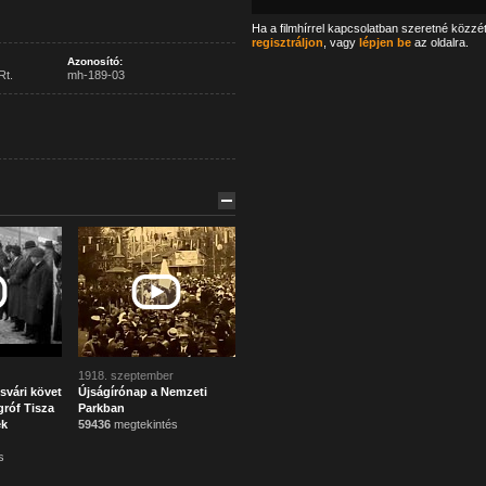
Ha a filmhírrel kapcsolatban szeretné közzé
regisztráljon
, vagy
lépjen be
az oldalra.
Azonosító:
Rt.
mh-189-03
1918. szeptember
svári követ
Újságírónap a Nemzeti
róf Tisza
Parkban
ek
59436
megtekintés
s