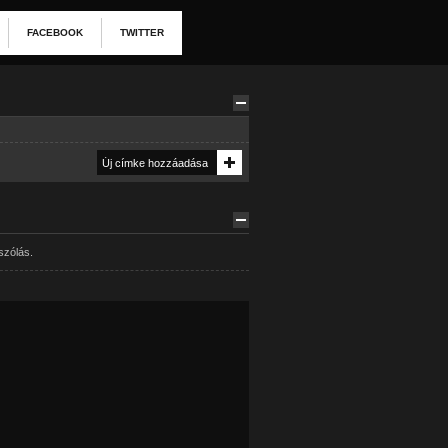
FACEBOOK
TWITTER
szólás.