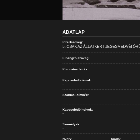
ADATLAP
Inzertszöveg:
5. CSAK AZ ÁLLATKERT JEGESMEDVÉI ÖR
Elhangzó szöveg:
Kivonatos leírás:
Kapcsolódó témák:
-
Szakmai címkék:
-
Kapcsolódó helyek:
-
Személyek:
-
Nyelv:
Kiadó: