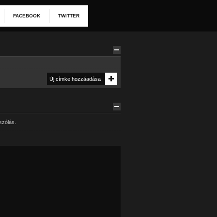
FACEBOOK
TWITTER
szólás.