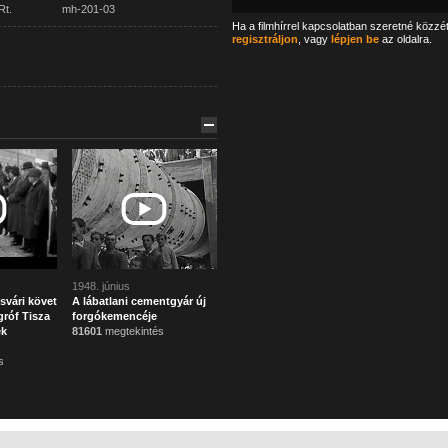
Rt.
mh-201-03
Ha a filmhírrel kapcsolatban szeretné közzé
regisztráljon
, vagy
lépjen be
az oldalra.
1948. június
svári követ
A lábatlani cementgyár új
róf Tisza
forgókemencéje
ek
81601
megtekintés
s