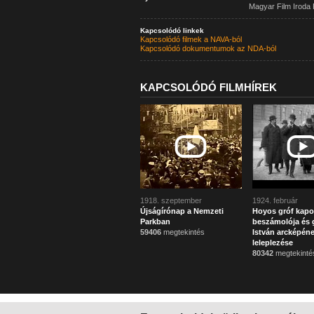
Magyar Film Iroda 
Kapcsolódó linkek
Kapcsolódó filmek a NAVA-ból
Kapcsolódó dokumentumok az NDA-ból
KAPCSOLÓDÓ FILMHÍREK
1918. szeptember
1924. február
Újságírónap a Nemzeti
Hoyos gróf kapo
Parkban
beszámolója és g
59406
megtekintés
István arcképén
leleplezése
80342
megtekinté