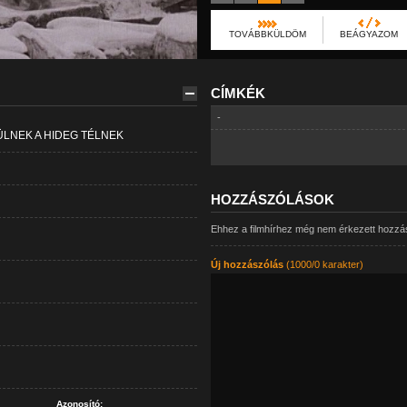
TOVÁBBKÜLDÖM
BEÁGYAZOM
CÍMKÉK
-
ÜLNEK A HIDEG TÉLNEK
HOZZÁSZÓLÁSOK
Ehhez a filmhírhez még nem érkezett hozzá
Új hozzászólás
(1000/0 karakter)
Azonosító: