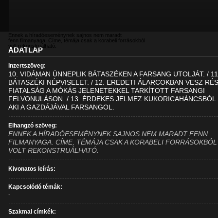
Ennek a híradóeseménynek sajnos nem maradt
fenn filmanyaga. Címe, témája csak a korabeli forrásokból
volt rekonstruálható.
ADATLAP
Inzertszöveg:
10. VIDÁMAN ÜNNEPLIK BÁTASZÉKEN A FARSANG UTOLJÁT. / 11
BÁTASZÉKI NÉPVISELET. / 12. EREDETI ÁLARCOKBAN VESZ RÉ
FIATALSÁG A MÓKÁS JELENETEKKEL TARKÍTOTT FARSANGI
FELVONULÁSON. / 13. ÉRDEKES JELMEZ KUKORICAHÁNCSBÓL. 
AKI A GAZDÁJÁVAL FARSANGOL.
Elhangzó szöveg:
ENNEK A HÍRADÓESEMÉNYNEK SAJNOS NEM MARADT FENN
FILMANYAGA. CÍME, TÉMÁJA CSAK A KORABELI FORRÁSOKBÓL
VOLT REKONSTRUÁLHATÓ.
Kivonatos leírás:
Kapcsolódó témák:
-
Szakmai címkék: