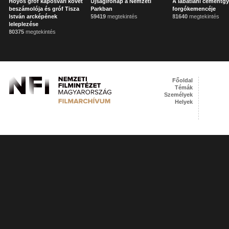
Hoyos gróf kaposvári követ
Újságírónap a Nemzeti
A lábatlani cementgy
beszámolója és gróf Tisza
Parkban
forgókemencéje
István arcképének
59419
megtekintés
81640
megtekintés
leleplezése
80375
megtekintés
Főoldal
Témák
Személyek
Helyek