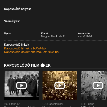
-
Kapcsolódó helyek:
-
Személyek:
-
Nyelv:
Kiadó:
Azonosító:
Magyar Film Iroda Rt.
mvh-211-04
Kapcsolódó linkek
Kapcsolódó filmek a NAVA-ból
Kapcsolódó dokumentumok az NDA-ból
KAPCSOLÓDÓ FILMHÍREK
1924. február
1918. szeptember
1948. június