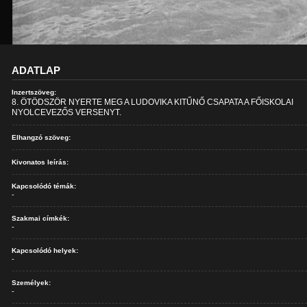
ADATLAP
Inzertszöveg:
8. ÖTÖDSZÖR NYERTE MEG A LUDOVIKA KITŰNŐ CSAPATA A FŐISKOLAI
NYOLCEVEZŐS VERSENYT.
Elhangzó szöveg:
Kivonatos leírás:
Kapcsolódó témák:
-
Szakmai címkék:
-
Kapcsolódó helyek:
-
Személyek:
-