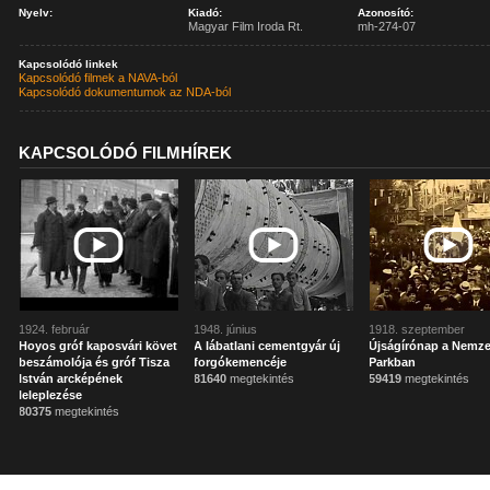
Nyelv:
Kiadó:
Azonosító:
Magyar Film Iroda Rt.
mh-274-07
Kapcsolódó linkek
Kapcsolódó filmek a NAVA-ból
Kapcsolódó dokumentumok az NDA-ból
KAPCSOLÓDÓ FILMHÍREK
1924. február
1948. június
1918. szeptember
Hoyos gróf kaposvári követ
A lábatlani cementgyár új
Újságírónap a Nemze
beszámolója és gróf Tisza
forgókemencéje
Parkban
István arcképének
81640
megtekintés
59419
megtekintés
leleplezése
80375
megtekintés