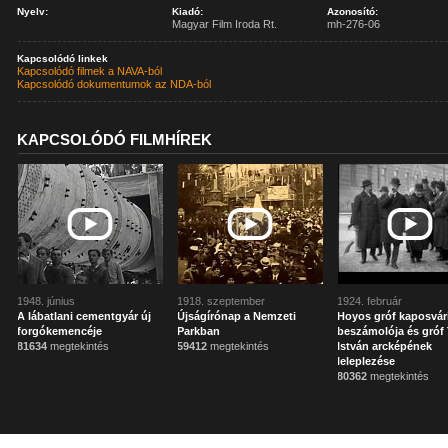
Nyelv:
Kiadó:
Azonosító:
Magyar Film Iroda Rt.
mh-276-06
Kapcsolódó linkek
Kapcsolódó filmek a NAVA-ból
Kapcsolódó dokumentumok az NDA-ból
KAPCSOLÓDÓ FILMHÍREK
1948. június
1918. szeptember
1924. február
A lábatlani cementgyár új
Újságírónap a Nemzeti
Hoyos gróf kaposvár
forgókemencéje
Parkban
beszámolója és gróf 
81634
megtekintés
59412
megtekintés
István arcképének
leleplezése
80362
megtekintés