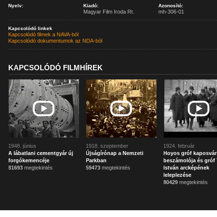
Nyelv:
Kiadó:
Azonosító:
Magyar Film Iroda Rt.
mh-306-01
Kapcsolódó linkek
Kapcsolódó filmek a NAVA-ból
Kapcsolódó dokumentumok az NDA-ból
KAPCSOLÓDÓ FILMHÍREK
1948. június
1918. szeptember
1924. február
A lábatlani cementgyár új
Újságírónap a Nemzeti
Hoyos gróf kaposvár
forgókemencéje
Parkban
beszámolója és gróf 
81693
megtekintés
59473
megtekintés
István arcképének
leleplezése
80429
megtekintés