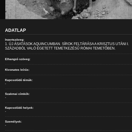
ADATLAP
Inzertszöveg:
1. ÚJ ÁSATÁSOK AQUINCUMBAN. SÍROK FELTÁRÁSA A KRISZTUS UTÁNI I.
SZÁZADBÓL VALÓ ÉGETETT TEMETKEZÉSŰ RÓMAI TEMETŐBEN.
Elhangzó szöveg:
Kivonatos leírás:
Kapcsolódó témák:
-
Szakmai címkék:
-
Kapcsolódó helyek:
-
Személyek:
-