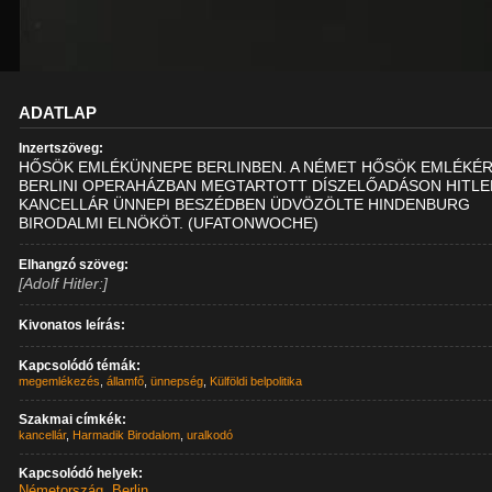
ADATLAP
Inzertszöveg:
HŐSÖK EMLÉKÜNNEPE BERLINBEN. A NÉMET HŐSÖK EMLÉKÉR
BERLINI OPERAHÁZBAN MEGTARTOTT DÍSZELŐADÁSON HITLE
KANCELLÁR ÜNNEPI BESZÉDBEN ÜDVÖZÖLTE HINDENBURG
BIRODALMI ELNÖKÖT. (UFATONWOCHE)
Elhangzó szöveg:
[Adolf Hitler:]
Kivonatos leírás:
Kapcsolódó témák:
megemlékezés
,
államfő
,
ünnepség
,
Külföldi belpolitika
Szakmai címkék:
kancellár
,
Harmadik Birodalom
,
uralkodó
Kapcsolódó helyek:
Németország
,
Berlin