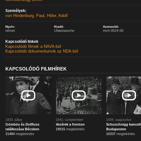
Személyek:
von Hindenburg, Paul
,
Hitler, Adolf
Nyelv:
Kiadó:
Azonosító:
német
Ufatonwoche
mvh-0524-06
Kapcsolódó linkek
Kapcsolódó filmek a NAVA-ból
Kapcsolódó dokumentumok az NDA-ból
KAPCSOLÓDÓ FILMHÍREK
1933. július
1941. szeptember
1934. augusztus
Gömbös és Dollfuss
Vezérek a fronton
Schuschnigg kancell
találkozása Bécsben
18915
megtekintés
Budapesten
21484
megtekintés
10337
megtekintés