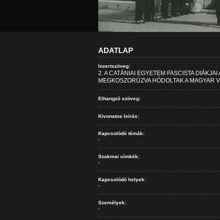
ADATLAP
Inzertszöveg:
2. A CATÁNIAI EGYETEM FASCISTA DIÁKJA
MEGKOSZORÚZVA HÓDOLTAK A MAGYAR V
Elhangzó szöveg:
Kivonatos leírás:
Kapcsolódó témák:
-
Szakmai címkék:
-
Kapcsolódó helyek:
-
Személyek:
-