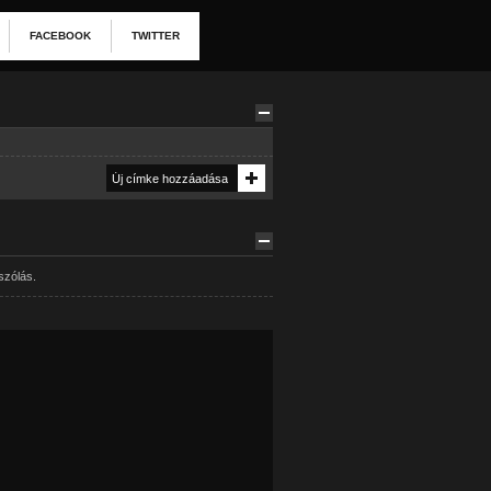
FACEBOOK
TWITTER
szólás.