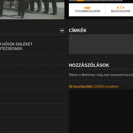
TOVÁBBKÜLDÖM
BEÁGYAZOM
CÍMKÉK
-
I A HŐSÖK EMLÉKÉT
ITÉZSÉGNEK.
HOZZÁSZÓLÁSOK
Ehhez a filmhírhez még nem érkezett hozzá
Új hozzászólás
(1000/0 karakter)