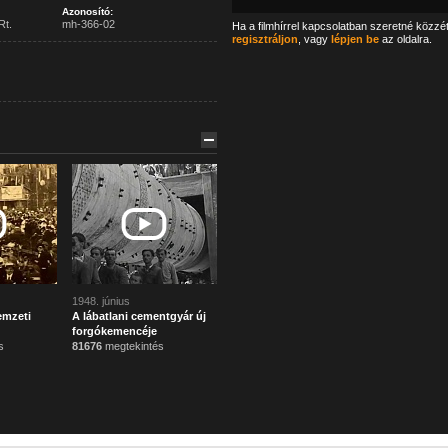
Azonosító:
Rt.
mh-366-02
Ha a filmhírrel kapcsolatban szeretné közzé
regisztráljon
, vagy
lépjen be
az oldalra.
1948. június
emzeti
A lábatlani cementgyár új
forgókemencéje
s
81676
megtekintés