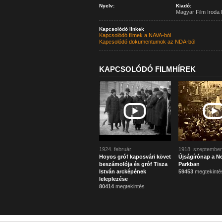
Nyelv:
Kiadó:
Magyar Film Iroda 
Kapcsolódó linkek
Kapcsolódó filmek a NAVA-ból
Kapcsolódó dokumentumok az NDA-ból
KAPCSOLÓDÓ FILMHÍREK
1924. február
1918. szeptember
Hoyos gróf kaposvári követ
Újságírónap a N
beszámolója és gróf Tisza
Parkban
István arcképének
59453
megtekinté
leleplezése
80414
megtekintés