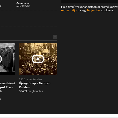
Azonosító:
Rt.
mh-378-04
Ha a filmhírrel kapcsolatban szeretné közzé
regisztráljon
, vagy
lépjen be
az oldalra.
1918. szeptember
svári követ
Újságírónap a Nemzeti
róf Tisza
Parkban
ek
59463
megtekintés
s