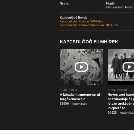
Nyelv:
Kiadó:
Magyar Film Iroda 
Kapcsolódó linkek
Kapcsolódó filmek a NAVA-ból
Kapcsolódó dokumentumok az NDA-ból
KAPCSOLÓDÓ FILMHÍREK
1948. június
1924. február
A lábatlani cementgyár új
Hoyos gróf kapo
forgókemencéje
beszámolója és g
81690
megtekintés
István arcképén
leleplezése
80425
megtekinté