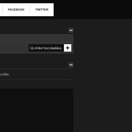
FACEBOOK
TWITTER
szólás.