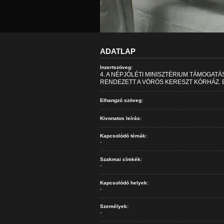
ADATLAP
Inzertszöveg:
4. A NÉPJÓLÉTI MINISZTÉRIUM TÁMOGAT
RENDEZETT A VÖRÖS KERESZT KÓRHÁZ. 
Elhangzó szöveg:
Kivonatos leírás:
Kapcsolódó témák:
-
Szakmai címkék:
-
Kapcsolódó helyek:
-
Személyek:
-