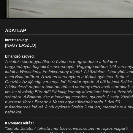
ADATLAP
Inzertszöveg:
[NAGY LÁSZLÓ]
Elhangzó szöveg:
A siófoki sportegyesület ez évben is megrendezte a Balaton
hagyományos bajnoki úszóversenyét. Ragyogó időben 124 verseny
indult a Wesselényi Emlékverseny díjáért. A küzdelem Tihanyból ind
a cél Balatonfüred. A színes versenyben a férfiak győztese Kettesi
Gusztáv. Az ifjúsági versenyt Joó Sándor nyerte. A női bajnok Szőke
A következő napon a balatoni átúszó verseny résztvevői startolnak. 
km-es távolság Füredtől Siófokig komoly küzdelmet jelent a tizenhé
számára. A Balaton vize mindvégig csendes, nyugodt. A szép küzde
nyertese Vörös Ferenc a Vasas egyesületének tagja 3 óra 56
másodperces idővel. A női győztes Stefán Judit lett, megelőzve a tav
bajnokot.
Kivonatos leírás:
"Siófok, Balaton" feliratú mentőöv-animáció, benne rajzos vízparti