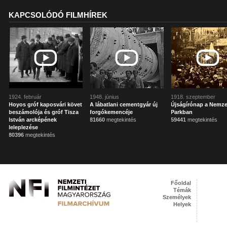
KAPCSOLÓDÓ FILMHÍREK
1924. február
1948. június
1918. szeptember
Hoyos gróf kaposvári követ
A lábatlani cementgyár új
Újságírónap a Nemze
beszámolója és gróf Tisza
forgókemencéje
Parkban
István arcképének
81660
megtekintés
59441
megtekintés
leleplezése
80396
megtekintés
Főoldal
Témák
Személyek
Helyek