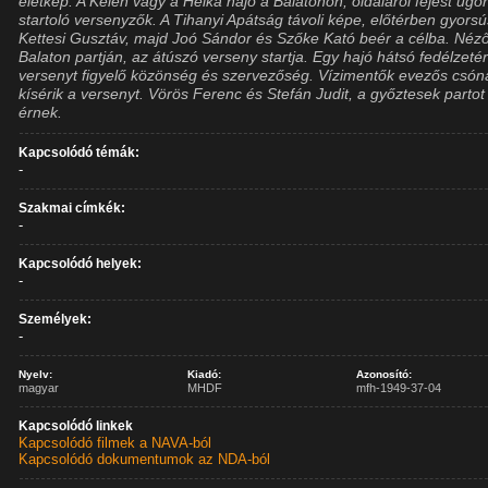
életkép. A Kelén vagy a Helka hajó a Balatonon, oldaláról fejest ugo
startoló versenyzők. A Tihanyi Apátság távoli képe, előtérben gyors
Kettesi Gusztáv, majd Joó Sándor és Szőke Kató beér a célba. Néz
Balaton partján, az átúszó verseny startja. Egy hajó hátsó fedélzetér
versenyt figyelő közönség és szervezőség. Vízimentők evezős csón
kísérik a versenyt. Vörös Ferenc és Stefán Judit, a győztesek partot
érnek.
Kapcsolódó témák:
-
Szakmai címkék:
-
Kapcsolódó helyek:
-
Személyek:
-
Nyelv:
Kiadó:
Azonosító:
magyar
MHDF
mfh-1949-37-04
Kapcsolódó linkek
Kapcsolódó filmek a NAVA-ból
Kapcsolódó dokumentumok az NDA-ból