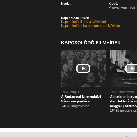
Nyelv:
Kiadó:
Magyar Film Iroda 
Kapcsolódó linkek
Kapcsolódó filmek a NAVA-ból
Kapcsolódó dokumentumok az NDA-ból
KAPCSOLÓDÓ FILMHÍREK
1932. május
1938. november
A Budapesti Nemzetközi
A lembergi egye
Vásár megnyitása
díszdoktorává av
13138
megtekintés
lengyel politika 
10498
megtekinté