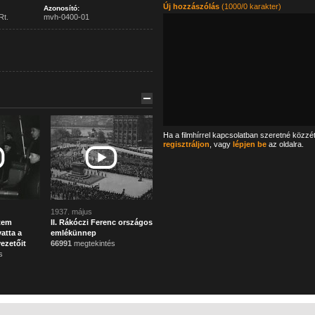
Új hozzászólás
(1000/0 karakter)
Azonosító:
Rt.
mvh-0400-01
Ha a filmhírrel kapcsolatban szeretné közzé
regisztráljon
, vagy
lépjen be
az oldalra.
1937. május
tem
II. Rákóczi Ferenc országos
atta a
emlékünnep
vezetőit
66991
megtekintés
s