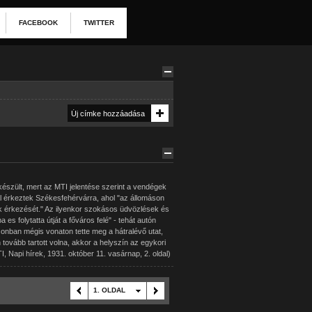
FACEBOOK
TWITTER
észült, mert az MTI jelentése szerint a vendégek
al érkeztek Székesfehérvárra, ahol "az állomáson
k érkezését." Az ilyenkor szokásos üdvözlések és
 es folytatta útját a főváros felé" - tehát autón
onban mégis vonaton tette meg a hátralévő utat,
tovább tartott volna, akkor a helyszín az egykori
, Napi hírek, 1931. október 11. vasárnap, 2. oldal)
1. OLDAL