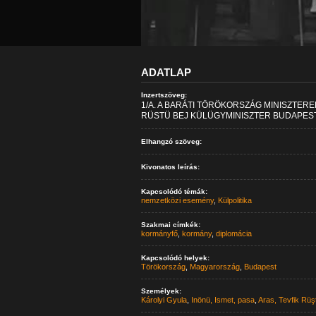
ADATLAP
Inzertszöveg:
1/A. A BARÁTI TÖRÖKORSZÁG MINISZTERE
RÜSTÜ BEJ KÜLÜGYMINISZTER BUDAPEST
Elhangzó szöveg:
Kivonatos leírás:
Kapcsolódó témák:
nemzetközi esemény
,
Külpolitika
Szakmai címkék:
kormányfő
,
kormány
,
diplomácia
Kapcsolódó helyek:
Törökország
,
Magyarország
,
Budapest
Személyek:
Károlyi Gyula
,
Inönü, Ismet, pasa
,
Aras, Tevfik Rüştü