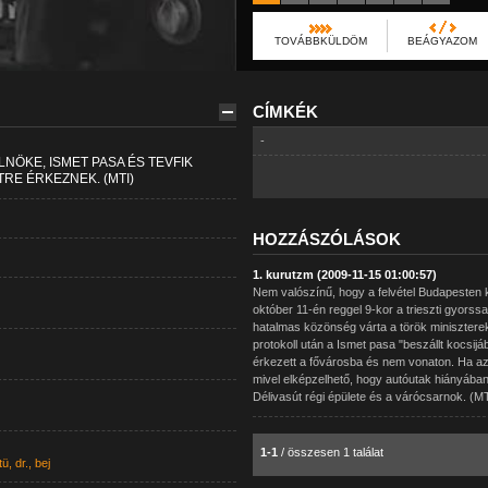
TOVÁBBKÜLDÖM
BEÁGYAZOM
CÍMKÉK
-
LNÖKE, ISMET PASA ÉS TEVFIK
RE ÉRKEZNEK. (MTI)
HOZZÁSZÓLÁSOK
1. kurutzm (2009-11-15 01:00:57)
Nem valószínű, hogy a felvétel Budapesten k
október 11-én reggel 9-kor a trieszti gyorss
hatalmas közönség várta a török minisztere
protokoll után a Ismet pasa "beszállt kocsijába
érkezett a fővárosba és nem vonaton. Ha az
mivel elképzelhető, hogy autóutak hiányában 
Délivasút régi épülete és a várócsarnok. (MTI
1-1
/ összesen 1 találat
, dr., bej