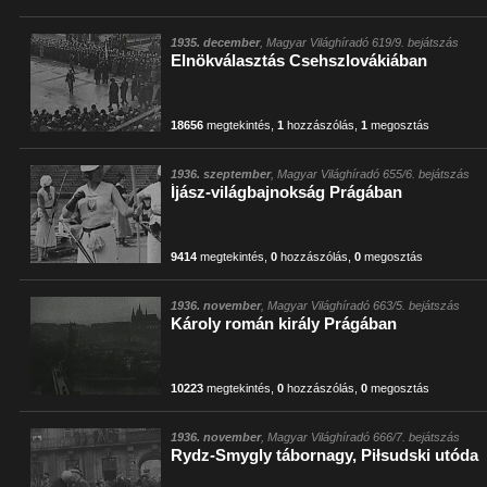
1935. december
, Magyar Világhíradó 619/9. bejátszás
Elnökválasztás Csehszlovákiában
18656
megtekintés
,
1
hozzászólás
,
1
megosztás
1936. szeptember
, Magyar Világhíradó 655/6. bejátszás
Íjász-világbajnokság Prágában
9414
megtekintés
,
0
hozzászólás
,
0
megosztás
1936. november
, Magyar Világhíradó 663/5. bejátszás
Károly román király Prágában
10223
megtekintés
,
0
hozzászólás
,
0
megosztás
1936. november
, Magyar Világhíradó 666/7. bejátszás
Rydz-Smygly tábornagy, Piłsudski utóda