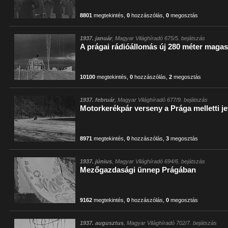
8801
megtekintés
,
0
hozzászólás
,
0
megosztás
1937. január
, Magyar Világhíradó 675/5. bejátszás
A prágai rádióállomás új 280 méter maga
10100
megtekintés
,
0
hozzászólás
,
2
megosztás
1937. február
, Magyar Világhíradó 677/9. bejátszás
Motorkerékpár verseny a Prága melletti je
8971
megtekintés
,
0
hozzászólás
,
3
megosztás
1937. június
, Magyar Világhíradó 694/6. bejátszás
Mezőgazdasági ünnep Prágában
9162
megtekintés
,
0
hozzászólás
,
0
megosztás
1937. augusztus
, Magyar Világhíradó 702/7. bejátszás