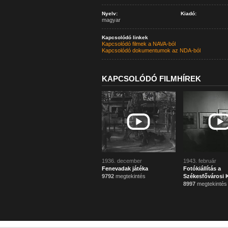
Nyelv:
Kiadó:
magyar
Kapcsolódó linkek
Kapcsolódó filmek a NAVA-ból
Kapcsolódó dokumentumok az NDA-ból
KAPCSOLÓDÓ FILMHÍREK
1936. december
1943. február
Fenevadak játéka
Fotókiállítás a
9792
megtekintés
Székesfővárosi 
8997
megtekintés