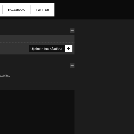
FACEBOOK
TWITTER
szólás.