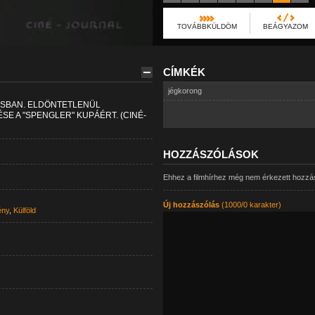
TOVÁBBKÜLDÖM
BEÁGYAZOM
CÍMKÉK
jégkorong
SBAN. ELDÖNTETLENÜL
E A "SPENGLER" KUPÁÉRT. (CINÉ-
HOZZÁSZÓLÁSOK
Ehhez a filmhírhez még nem érkezett hozzá
Új hozzászólás
(1000/0 karakter)
ény
,
Külföld