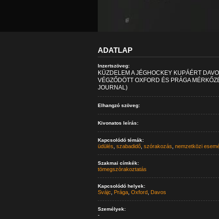
ADATLAP
Inzertszöveg:
KÜZDELEM A JÉGHOCKEY KUPÁÉRT DAVO
VÉGZŐDÖTT OXFORD ÉS PRÁGA MÉRKŐZÉS
JOURNAL)
Elhangzó szöveg:
Kivonatos leírás:
Kapcsolódó témák:
üdülés
,
szabadidő
,
szórakozás
,
nemzetközi esem
Szakmai címkék:
tömegszórakoztatás
Kapcsolódó helyek:
Svájc
,
Prága
,
Oxford
,
Davos
Személyek:
-