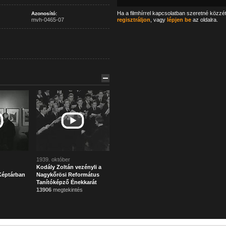
Ha a filmhírrel kapcsolatban szeretné közzé
Azonosító:
mvh-0465-07
regisztráljon
, vagy
lépjen be
az oldalra.
1939. október
Kodály Zoltán vezényli a
Képtárban
Nagykőrösi Református
Tanítóképző Énekkarát
13906
megtekintés