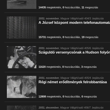
14435
megtekintés
,
0
hozzászólás
,
11
megosztás
1931. november
, Magyar Világhíradó 404/3. bejátszás
A József központ modern telefonautomat
15731
megtekintés
,
0
hozzászólás
,
19
megosztás
1931. november
, Magyar Világhíradó 405/6. bejátszás
Száguldó versenycsónak a Hudson folyó
11620
megtekintés
,
0
hozzászólás
,
3
megosztás
1931. november
, Magyar Világhíradó 405/4. bejátszás
Régi német erődítmények felrobbantása
12808
megtekintés
,
0
hozzászólás
,
0
megosztás
1931. december
, Magyar Világhíradó 406/7. bejátszás