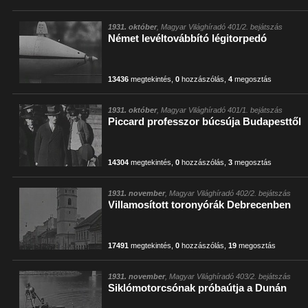
1931. október
, Magyar Világhíradó 401/2. bejátszás
Német levéltovábbító légitorpedó
13436
megtekintés
,
0
hozzászólás
,
4
megosztás
1931. október
, Magyar Világhíradó 401/1. bejátszás
Piccard professzor búcsúja Budapesttől
14304
megtekintés
,
0
hozzászólás
,
3
megosztás
1931. november
, Magyar Világhíradó 402/2. bejátszás
Villamosított toronyórák Debrecenben
17491
megtekintés
,
0
hozzászólás
,
19
megosztás
1931. november
, Magyar Világhíradó 403/2. bejátszás
Siklómotorcsónak próbaútja a Dunán