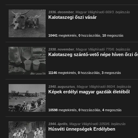
1936. december
, Magyar Világhíradó 669/3. bejátszás
Kalotaszegi őszi vásár
10441
megtekintés
,
0
hozzászólás
,
10
megosztás
1938. november
, Magyar Világhíradó 770/6. bejátszás
Kalotaszeg szántó-vető népe híven őrzi 
11146
megtekintés
,
0
hozzászólás
,
3
megosztás
1940. augusztus
, Magyar Világhíradó 860/4. bejátszás
Képek erdélyi magyar gazdák életéből
10598
megtekintés
,
0
hozzászólás
,
4
megosztás
1944. április
, Magyar Világhíradó 1050/6. bejátszás
Húsvéti ünnepségek Erdélyben