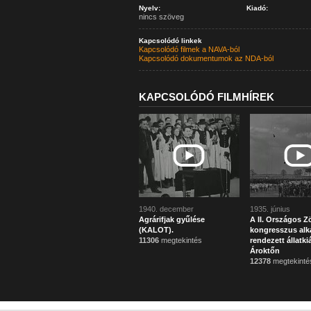
Nyelv:
Kiadó:
nincs szöveg
Kapcsolódó linkek
Kapcsolódó filmek a NAVA-ból
Kapcsolódó dokumentumok az NDA-ból
KAPCSOLÓDÓ FILMHÍREK
1940. december
1935. június
Agrárifjak gyűlése
A II. Országos 
(KALOT).
kongresszus alk
11306
megtekintés
rendezett állatkiá
Ároktőn
12378
megtekinté