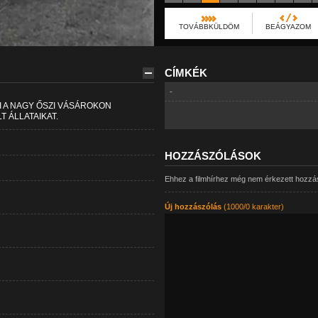
TOVÁBBKÜLDÖM
BEÁGYAZOM
CÍMKÉK
-
I A NAGY ŐSZI VÁSÁROKON
 ÁLLATAIKAT.
HOZZÁSZÓLÁSOK
Ehhez a filmhírhez még nem érkezett hozzá
Új hozzászólás
(1000/0 karakter)