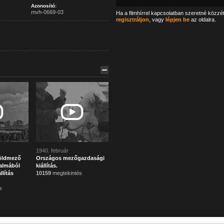
Azonosító:
mvh-0669-03
Ha a filmhírrel kapcsolatban szeretné közzé
regisztráljon
, vagy
lépjen be
az oldalra.
1940. február
Zöldmező
Országos mezőgazdasági
almából
kiállítás.
llítás
10159
megtekintés
s