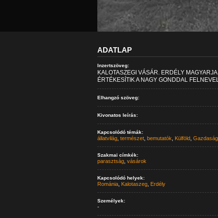
ADATLAP
Inzertszöveg:
KALOTASZEGI VÁSÁR. ERDÉLY MAGYARJA
ÉRTÉKESÍTIK A NAGY GONDDAL FELNEVELT
Elhangzó szöveg:
Kivonatos leírás:
Kapcsolódó témák:
állatvilág
,
természet
,
bemutatók
,
Külföld
,
Gazdaság
Szakmai címkék:
parasztság
,
vásárok
Kapcsolódó helyek:
Románia
,
Kalotaszeg
,
Erdély
Személyek:
-