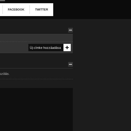
FACEBOOK
TWITTER
szólás.