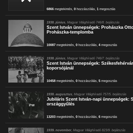
6866
megtekintés
,
0
hozzászólás
,
1
megosztás
1938. június
, Magyar Világhíradó 746/8. bejátszás
Szent István ünnepségek: Prohászka Otto
Prohászka-templomba
10087
megtekintés
,
0
hozzászólás
,
4
megosztás
1938. június
, Magyar Világhíradó 746/7. bejátszás
Szent István ünnepségek: Székesfehérvár
koporsójánál
10458
megtekintés
,
0
hozzászólás
,
5
megosztás
1938. augusztus
, Magyar Világhíradó 757/5. bejátszás
Jubiláris Szent István-napi ünnepségek: 
országgyűlés
13203
megtekintés
,
0
hozzászólás
,
6
megosztás
1939. november
, Magyar Világhíradó 823/9. bejátszás