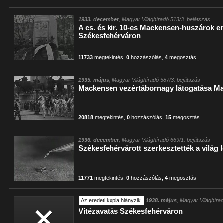
1933. december
, Magyar Világhíradó 513/3. bejátszás
A cs. és kir. 10-es Mackensen-huszárok 
Székesfehérváron
11733
megtekintés
,
0
hozzászólás
,
4
megosztás
1935. május
, Magyar Világhíradó 587/3. bejátszás
Mackensen vezértábornagy látogatása M
20818
megtekintés
,
0
hozzászólás
,
15
megosztás
1936. december
, Magyar Világhíradó 669/1. bejátszás
Székesfehérvárott szerkesztették a világ 
11771
megtekintés
,
0
hozzászólás
,
4
megosztás
Az eredeti kópia hiányzik
1938. május
, Magyar Világhíra
Vitézavatás Székesfehérváron