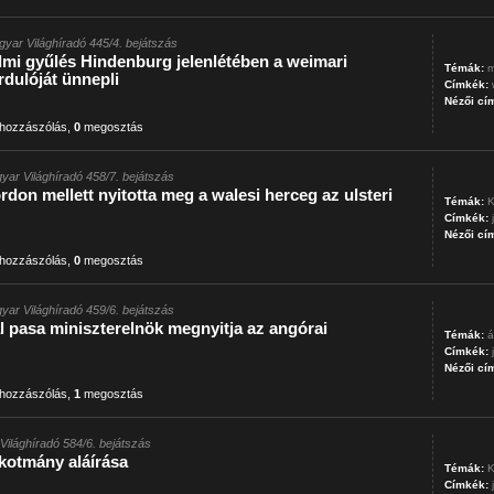
gyar Világhíradó 445/4. bejátszás
lmi gyűlés Hindenburg jelenlétében a weimari
Témák:
m
dulóját ünnepli
Címkék:
Nézői cí
hozzászólás
,
0
megosztás
yar Világhíradó 458/7. bejátszás
rdon mellett nyitotta meg a walesi herceg az ulsteri
Témák:
K
Címkék:
Nézői cí
hozzászólás
,
0
megosztás
yar Világhíradó 459/6. bejátszás
 pasa miniszterelnök megnyitja az angórai
Témák:
á
Címkék:
Nézői cí
hozzászólás
,
1
megosztás
Világhíradó 584/6. bejátszás
lkotmány aláírása
Témák:
K
Címkék: