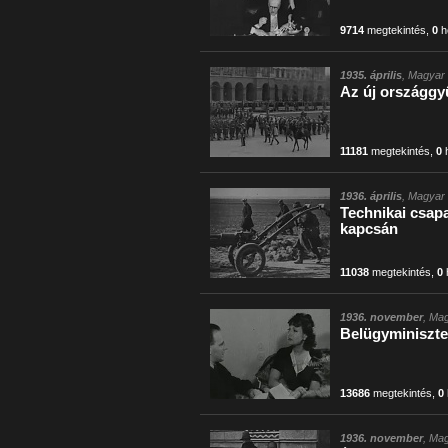
9714
megtekintés
,
0
h
1935. április
, Magyar 
Az új országgy
11181
megtekintés
,
0
h
1936. április
, Magyar 
Technikai csapa
kapcsán
11038
megtekintés
,
0
1936. november
, Mag
Belügyminiszter
13686
megtekintés
,
0
1936. november
, Mag