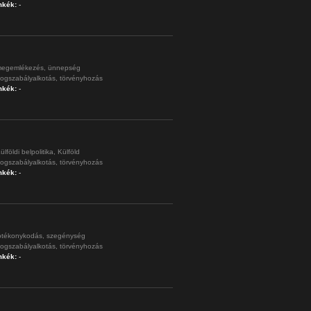
mkék:
-
egemlékezés,
ünnepség
jogszabályalkotás,
törvényhozás
mkék:
-
ülföldi belpolitika,
Külföld
jogszabályalkotás,
törvényhozás
mkék:
-
ótékonykodás,
szegénység
jogszabályalkotás,
törvényhozás
mkék:
-