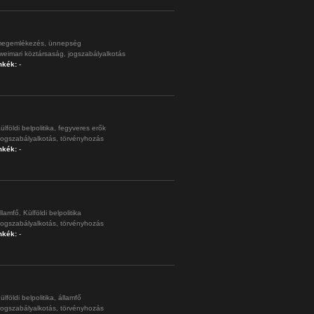
egemlékezés,
ünnepség
weimari köztársaság,
jogszabályalkotás
mkék:
-
ülföldi belpolitika,
fegyveres erők
jogszabályalkotás,
törvényhozás
mkék:
-
llamfő,
Külföldi belpolitika
jogszabályalkotás,
törvényhozás
mkék:
-
ülföldi belpolitika,
államfő
jogszabályalkotás,
törvényhozás