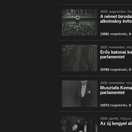
1932. augusztus
, Ma
A német biroda
alkotmány évfor
13081
megtekintés
,
0
1932. november
, Mag
Erős katonai ko
parlamentet
10769
megtekintés
,
0
1932. november
, Mag
Musztafa Kemal
parlamentet
13373
megtekintés
,
0
1935. április
, Magyar 
Az új lengyel a