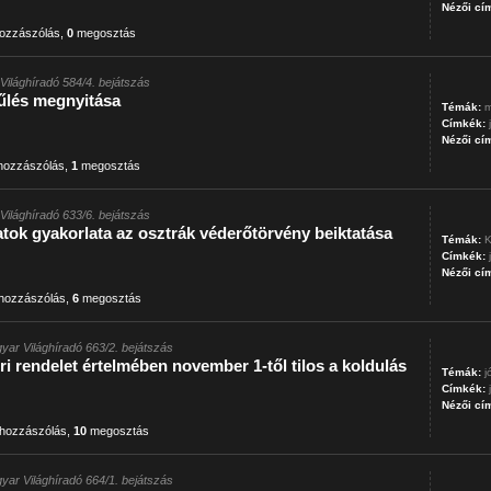
Nézői cí
ozzászólás
,
0
megosztás
Világhíradó 584/4. bejátszás
űlés megnyitása
Témák:
m
Címkék:
Nézői cí
ozzászólás
,
1
megosztás
Világhíradó 633/6. bejátszás
tok gyakorlata az osztrák véderőtörvény beiktatása
Témák:
K
Címkék:
Nézői cí
hozzászólás
,
6
megosztás
yar Világhíradó 663/2. bejátszás
i rendelet értelmében november 1-től tilos a koldulás
Témák:
j
Címkék:
Nézői cí
hozzászólás
,
10
megosztás
yar Világhíradó 664/1. bejátszás