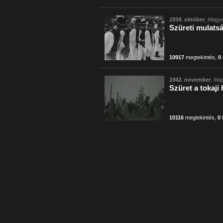
1934. október
, Magya
Szüreti mulats
10917
megtekintés
,
0
1942. november
, Mag
Szüret a tokaji
10116
megtekintés
,
0