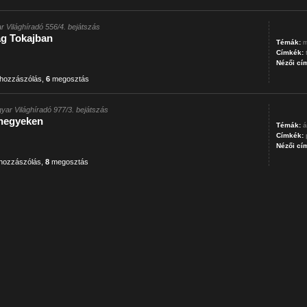
r Világhíradó 556/4. bejátszás
ág Tokajban
Témák:
m
Címkék:
Nézői cí
hozzászólás
,
6
megosztás
yar Világhíradó 977/3. bejátszás
 hegyeken
Témák:
á
Címkék:
Nézői cí
hozzászólás
,
8
megosztás