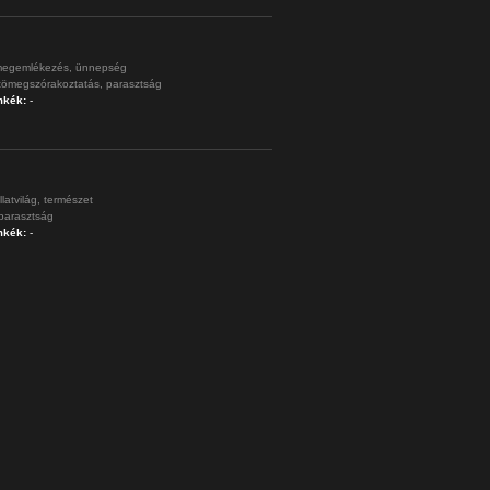
egemlékezés,
ünnepség
tömegszórakoztatás,
parasztság
mkék:
-
llatvilág,
természet
parasztság
mkék:
-