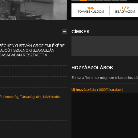
TOVÁBBKÜLDÖM
BEÁGYAZOM
CÍMKÉK
-
SZÉCHENYI ISTVÁN GRÓF EMLÉKÉRE
HAJÓÚT SZOLNOKI SZAKASZÁN
SASÁGÁBAN RÉSZTVETT A
HOZZÁSZÓLÁSOK
Ehhez a filmhírhez még nem érkezett hozzá
Új hozzászólás
(1000/0 karakter)
ő
,
ünnepség
,
Társasági élet
,
Közlekedés
,