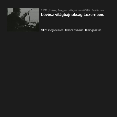
1939. július
, Magyar Világhíradó 804/4. bejátszás
Lövész világbajnokság Luzernben.
9173
megtekintés
,
0
hozzászólás
,
0
megosztás