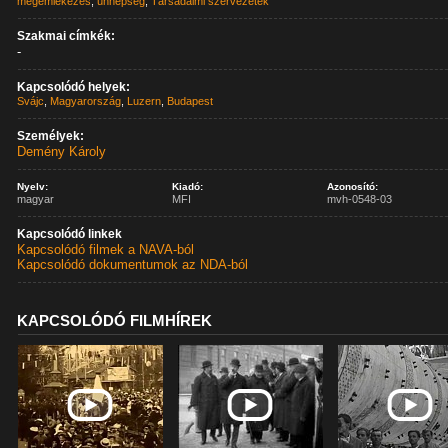
megemlékezés
,
ünnepség
,
Társadalmi szervezetek
Szakmai címkék:
-
Kapcsolódó helyek:
Svájc
,
Magyarország
,
Luzern
,
Budapest
Személyek:
Demény Károly
Nyelv:
Kiadó:
Azonosító:
magyar
MFI
mvh-0548-03
Kapcsolódó linkek
Kapcsolódó filmek a NAVA-ból
Kapcsolódó dokumentumok az NDA-ból
KAPCSOLÓDÓ FILMHÍREK