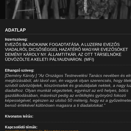
ADATLAP
Inzertszöveg:
EVEZŐS BAJNOKAINK FOGADTATÁSA. A LUZERNI EVEZŐS
VIADALRÓL DICSŐSÉGGEL HAZATÉRŐ MAGYAR EVEZŐSÖKET
DEMÉNY KÁROLY NY. ÁLLAMTITKÁR, AZ OTT TÁRSELNÖKE
ÜDVÖZÖLTE A KELETI PÁLYAUDVARON. (MFI)
Elhangzó szöveg:
[Demény Károly:] "Az Országos Testnevelési Tanács nevében és el
megbízásából, aki távol van, én vagyok olyan szerencsés, hogy tite
szívből üdvözöljelek, köszöntselek és gratuláljalak nektek, a nagy lu
diadalhoz. Olyan munkát végeztetek, egyrészt az erő helyes, bölcs
gazdálkodásában, másrészt pedig az erőkifejtés gyönyörű fokozó
képességével, egészen az utolsó 50 méterig, hogy ez a győzelmete
benső értékével különösen magasra a ti diadalotokat."
Kivonatos leírás:
Kapcsolódó témák: