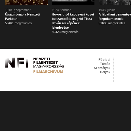
1918. szeptember
1924. február
1948. június
Újságírónap a Nemzeti
Hoyos gróf kaposvári követ
A lábatlani cementgy
Parkban
beszámolója és gróf Tisza
forgókemencéje
59461
megtekintés
István arcképének
81688
megtekintés
leleplezése
80423
megtekintés
Főoldal
Témák
Személyek
Helyek