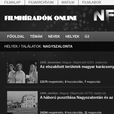
FILMALAP
FILMARCHÍVUM
MAFILM
FILMLABOR
FŐOLDAL
TÉMÁK
NEVEK
HELYEK
ÚJ
HELYEK / TALÁLATOK:
NAGYSZALONTA
agrárium
IV. Béla, magyar királ...
Aarau
állatvilág
Aczél Ilona
Addisz-Abeba
Antikomintern Pakt
Ahn Eak-tai
Aintree
államfő
Aarons-Hughes, Ruth
Abapuszta
amerikai magyarok
Ádám Zoltán
Adony
antiszemitizmus
Aimone savoya-aosta
Aknaszlatina
államfő
Abay Nemes Oszkár
Abesszínia
Anschluss
Ady Endre
Adria
április 4.
Aimone spoletoi her
Akszum
államosítás
Abe Nobuyuki
Abony
antant
Agárdi Gábor
Adua
április 4.
Albert Ferenc
Alag
1935. december
, Magyar Világhíradó 618/1. bejátszás
Az elszakított területek magyar karácsony
Állatkert
Aczél György
Ácsteszér
antant
Ágotai Géza, dr.
Afrika
arisztokrácia
Albert Ferenc Habsbu
Albánia
13175
megtekintés
,
0
hozzászólás
,
7
megosztás
1944. október
, Magyar Világhíradó 1077/6. bejátszás
A háború pusztítása Nagyszalontán és az
14154
megtekintés
,
0
hozzászólás
,
11
megosztás