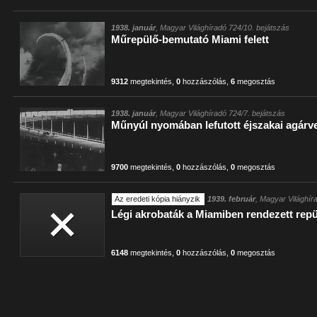
1938. január
, Magyar Világhíradó 724/10. bejátszás
Műrepülő-bemutató Miami felett
9312
megtekintés
,
0
hozzászólás
,
6
megosztás
1938. január
, Magyar Világhíradó 724/7. bejátszás
Műnyúl nyomában lefutott éjszakai agár
9700
megtekintés
,
0
hozzászólás
,
0
megosztás
Az eredeti kópia hiányzik
1939. február
, Magyar Világhír
Légi akrobaták a Miamiben rendezett rep
6148
megtekintés
,
0
hozzászólás
,
0
megosztás