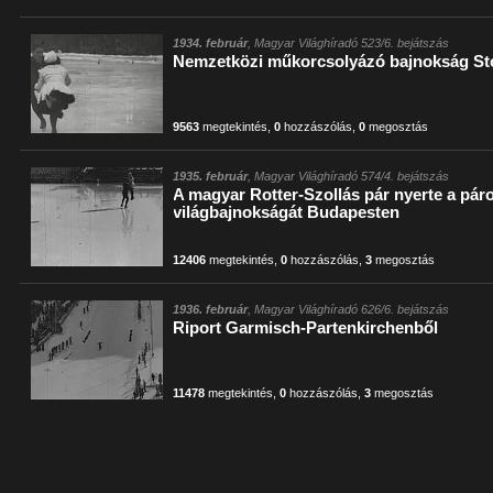
1934. február
, Magyar Világhíradó 523/6. bejátszás
Nemzetközi műkorcsolyázó bajnokság S
9563
megtekintés
,
0
hozzászólás
,
0
megosztás
1935. február
, Magyar Világhíradó 574/4. bejátszás
A magyar Rotter-Szollás pár nyerte a pá
világbajnokságát Budapesten
12406
megtekintés
,
0
hozzászólás
,
3
megosztás
1936. február
, Magyar Világhíradó 626/6. bejátszás
Riport Garmisch-Partenkirchenből
11478
megtekintés
,
0
hozzászólás
,
3
megosztás